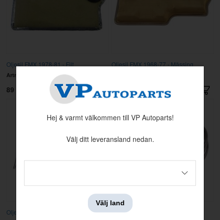
Oljesil FMX 1978-81 - Filt
Oljesil FMX 1968-77 - Mässing
Artnr:
D8AZ-7A098-A
Artnr:
D0AZ-7A098-A
89 kr
129 kr
Hej & varmt välkommen till VP Autoparts!
Välj ditt leveransland nedan.
Välj land
Oljekyl växellåda universal Volvo/Ford
Bränslerör 5/16" stål 5,45 m