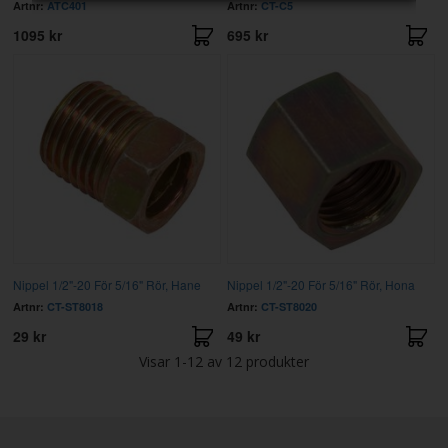
Artnr:
ATC401
Artnr:
CT-C5
1095 kr
695 kr
Nippel 1/2"-20 För 5/16" Rör, Hane
Nippel 1/2"-20 För 5/16" Rör, Hona
Artnr:
CT-ST8018
Artnr:
CT-ST8020
29 kr
49 kr
Visar
1-12
av
12
produkter