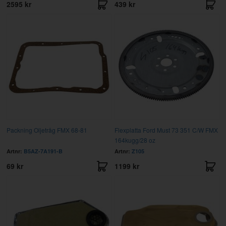
2595 kr
439 kr
Packning Oljetråg FMX 68-81
Flexplatta Ford Must 73 351 C/W FMX
164kugg/28 oz
Artnr:
B5AZ-7A191-B
Artnr:
Z105
69 kr
1199 kr