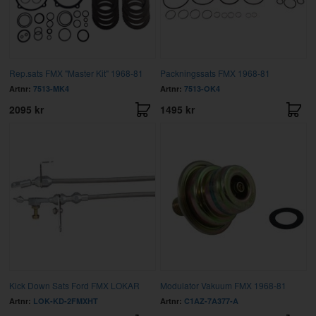
Rep.sats FMX "Master Kit" 1968-81
Packningssats FMX 1968-81
Artnr:
7513-MK4
Artnr:
7513-OK4
2095 kr
1495 kr
Kick Down Sats Ford FMX LOKAR
Modulator Vakuum FMX 1968-81
Artnr:
LOK-KD-2FMXHT
Artnr:
C1AZ-7A377-A