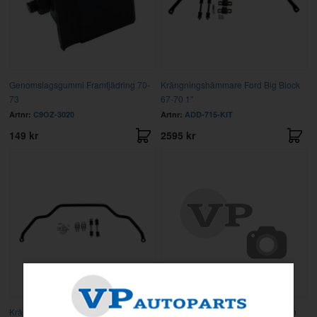
Genomslagsgummi Framfjädring 70-
Krängningshämmare Ford Big Block
73
67-70 1"
Artnr:
C9OZ-3020
Artnr:
ADD-715-KIT
149 kr
2595 kr
Krängningshämmare Mustang 71-73
Krängningshämmare Mustang fram