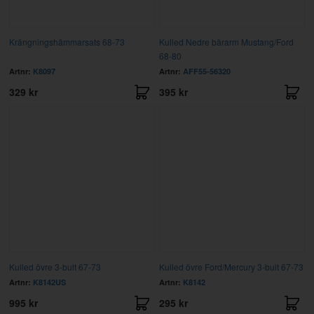
Krängningshämmarsats 68-73
Kulled Nedre bärarm Mustang/Ford
68-80
Artnr:
K8097
Artnr:
AFF55-56320
329 kr
395 kr
Kulled övre 3-bult 67-73
Kulled övre Ford/Mercury 3-bult 67-73
Artnr:
K8142US
Artnr:
K8142
995 kr
295 kr