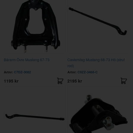
Bärarm Övre Mustang 67-73
Casterstag Mustang 68-73 Hö (strut
rod)
Artnr:
C7DZ-3082
Artnr:
C9ZZ-3468-C
1195 kr
2195 kr