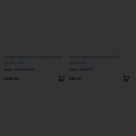
Krängningshämmare Mustang fram
Krängningshämmarsats 68-73
67-70 1-1/8"
polyuretan
Artnr:
ADD-708-KIT
Artnr:
K8097PU
5495 kr
449 kr