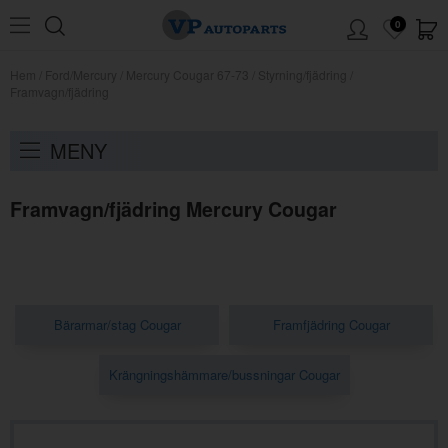
0
Hem
/
Ford/Mercury
/
Mercury Cougar 67-73
/
Styrning/fjädring
/
Framvagn/fjädring
MENY
Framvagn/fjädring Mercury Cougar
Bärarmar/stag Cougar
Framfjädring Cougar
Krängningshämmare/bussningar Cougar