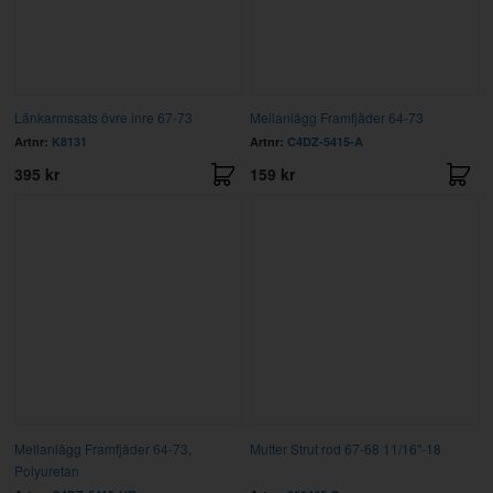
Länkarmssats övre inre 67-73
Mellanlägg Framfjäder 64-73
Artnr:
K8131
Artnr:
C4DZ-5415-A
395 kr
159 kr
Mellanlägg Framfjäder 64-73,
Mutter Strut rod 67-68 11/16"-18
Polyuretan