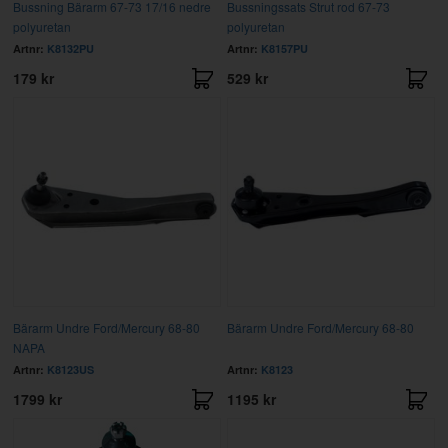
Bussning Bärarm 67-73 17/16 nedre
Bussningssats Strut rod 67-73
polyuretan
polyuretan
Artnr:
K8132PU
Artnr:
K8157PU
179 kr
529 kr
Bärarm Undre Ford/Mercury 68-80
Bärarm Undre Ford/Mercury 68-80
NAPA
Artnr:
K8123US
Artnr:
K8123
1799 kr
1195 kr