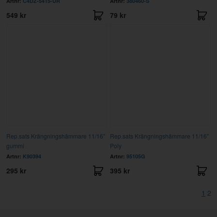
Artnr:
C4DZ-5415-UR
Artnr:
380460-S
549 kr
79 kr
Rep.sats Krängningshämmare 11/16"
Rep.sats Krängningshämmare 11/16"
gummi
Poly
Artnr:
K90394
Artnr:
95105G
295 kr
395 kr
1
2