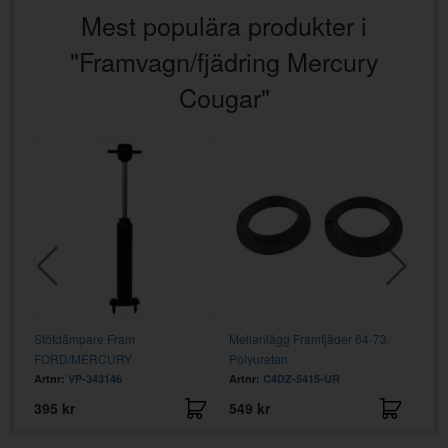
Mest populära produkter i
"Framvagn/fjädring Mercury
Cougar"
e
Stötdämpare Fram
Mellanlägg Framfjäder 64-73,
Mell
FORD/MERCURY
Polyuretan
Artnr:
VP-343146
Artnr:
C4DZ-5415-UR
Artn
395 kr
549 kr
159