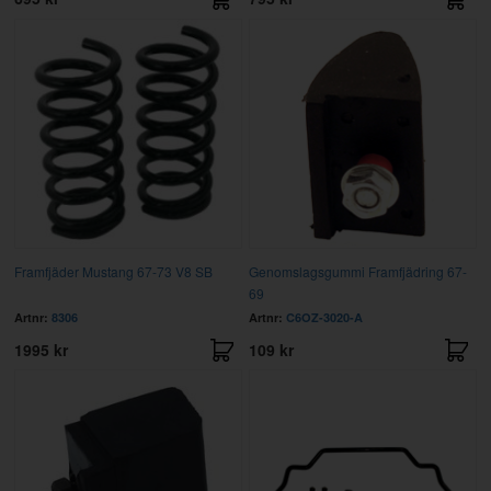
Framfjäder Mustang 67-73 V8 SB
Genomslagsgummi Framfjädring 67-
69
Artnr:
8306
Artnr:
C6OZ-3020-A
1995 kr
109 kr