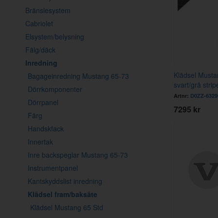
Bränslesystem
Cabriolet
Elsystem/belysning
Fälg/däck
Inredning
Klädsel Must
Bagageinredning Mustang 65-73
svart/grå strip
Dörrkomponenter
Artnr:
D0ZZ-632
Dörrpanel
7295 kr
Färg
Handskfack
Innertak
Inre backspeglar Mustang 65-73
Instrumentpanel
Kantskyddslist inredning
Klädsel fram/baksäte
Klädsel Mustang 65 Std