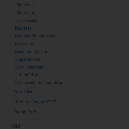
Säten bak
Säten fram
Tröskelplåtar
Karosseri
Kraftöverföring/bakaxel
Kylsystem
Restomod Mustang
Stripe/dekaler
Styrning/fjädring
Tillbehör/ljud
Värmesystem/air condition
Ford Falcon
Mercury Cougar 67-73
Övriga Ford
GM