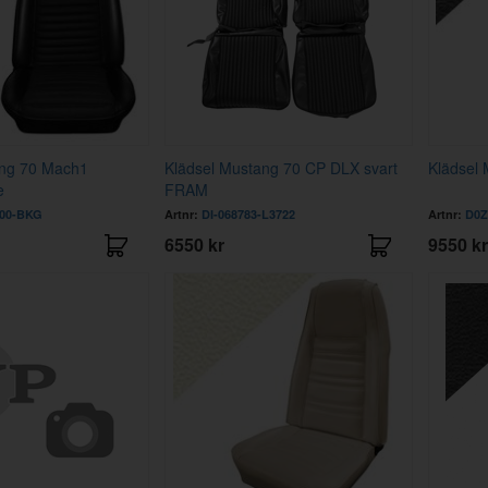
ang 70 Mach1
Klädsel Mustang 70 CP DLX svart
Klädsel 
e
FRAM
900-BKG
Artnr:
DI-068783-L3722
Artnr:
D0Z
6550 kr
9550 kr