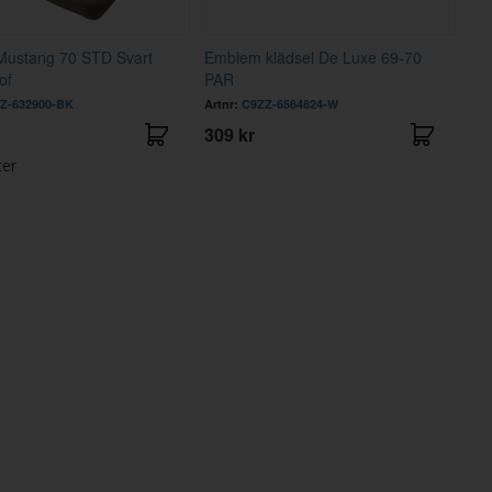
 Mustang 70 STD Svart
Emblem klädsel De Luxe 69-70
of
PAR
Z-632900-BK
Artnr:
C9ZZ-6564824-W
309 kr
ter