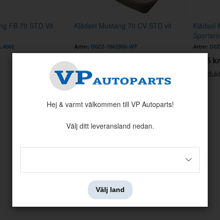
ng FB 70 STD Vit
Klädsel Mustang 70 CV STD vit
Klädsel
Sportsro
-L4062
Artnr:
D0ZZ-7662900-WT
Artnr:
D0Z
4450 kr
6545 kr
Visar
1-8
av
8
produk
Hej & varmt välkommen till VP Autoparts!
Välj ditt leveransland nedan.
Välj land