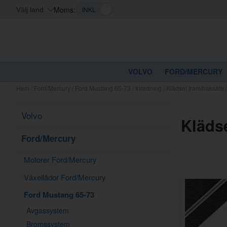
Moms:
Välj land
VOLVO
FORD/MERCURY
Hem
/
Ford/Mercury
/
Ford Mustang 65-73
/
Inredning
/
Klädsel fram/baksäte
Volvo
Kläds
Ford/Mercury
Motorer Ford/Mercury
Växellådor Ford/Mercury
Ford Mustang 65-73
Avgassystem
Bromssystem