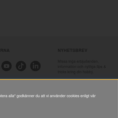
ÄRNA
NYHETSBREV
Missa inga erbjudanden,
information och nyttiga tips &
tricks kring din hobby.
PRENUMERERA
tera alla" godkänner du att vi använder cookies enligt vår