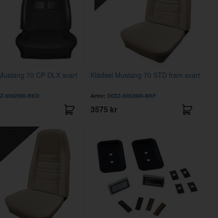
Mustang 70 CP DLX svart
Klädsel Mustang 70 STD fram svart
Z-6562900-BKD
Artnr:
D0ZZ-6562900-BKF
3575 kr