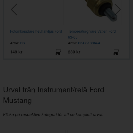
ed
Fotomkopplare hel/halvljus Ford
Temperaturgivare Vatten Ford
Spac
63-65
Artnr:
DS
Artnr:
C3AZ-10884-A
Artn
149 kr
239 kr
139
Urval från Instrument/relä Ford
Mustang
Klicka på respektive kategori för att se komplett urval.