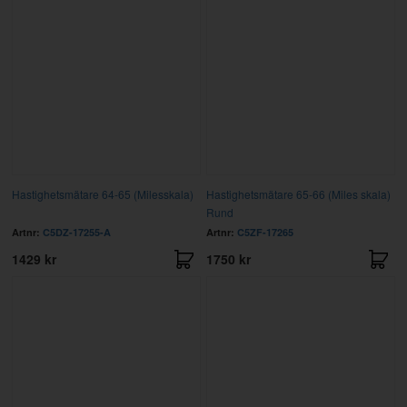
Hastighetsmätare 64-65 (Milesskala)
Hastighetsmätare 65-66 (Miles skala)
Rund
Artnr:
C5DZ-17255-A
Artnr:
C5ZF-17265
1429 kr
1750 kr