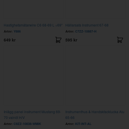
Hastighetsmätarwire C6 68-69 L =69"
Hållarsats Instrument 67-68
Artnr:
Y886
Artnr:
C7ZZ-10887-H
649 kr
595 kr
Inlägg panel instrument Mustang 69-
Instrumenthus & Handskfacklucka Alu
70 valnöt H/V
65-66
Artnr:
C9ZZ-10838-WMIK
Artnr:
KIT-INT-AL