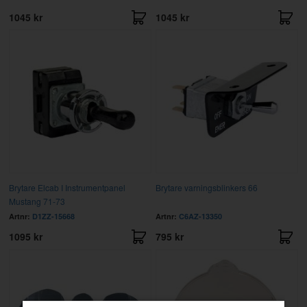
1045 kr
1045 kr
Brytare Elcab I Instrumentpanel
Brytare varningsblinkers 66
Mustang 71-73
Artnr:
D1ZZ-15668
Artnr:
C6AZ-13350
1095 kr
795 kr