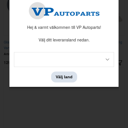
Hej & varmt välkommen till VP Autoparts!
Välj ditt leveransland nedan.
Glas Instrument 71-73 Utan
Glas klocka 69-70 med visarjustering
Varvräknare
Artnr:
D1ZZ-10887-AR
Artnr:
C9ZZ-15000
1299 kr
1095 kr
Välj land