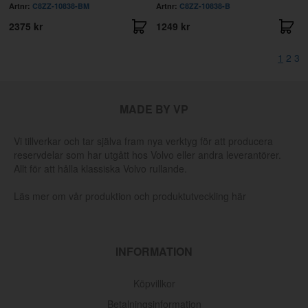
Artnr:
C8ZZ-10838-BM
Artnr:
C8ZZ-10838-B
2375 kr
1249 kr
1
2
3
MADE BY VP
Vi tillverkar och tar själva fram nya verktyg för att producera
reservdelar som har utgått hos Volvo eller andra leverantörer.
Allt för att hålla klassiska Volvo rullande.
Läs mer om vår produktion och produktutveckling här
INFORMATION
Köpvillkor
Betalningsinformation