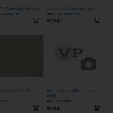
1-73 med plastruta svart
Cabtop 71-73 med plastruta vit
Z-7652700-PB
Artnr:
D1ZZ-7652700-PW
8995 kr
 Mustang 65-70 Vitt
Främre del cabställning Mustang
65-68
65-WT
Artnr:
GTM-3628A
8949 kr