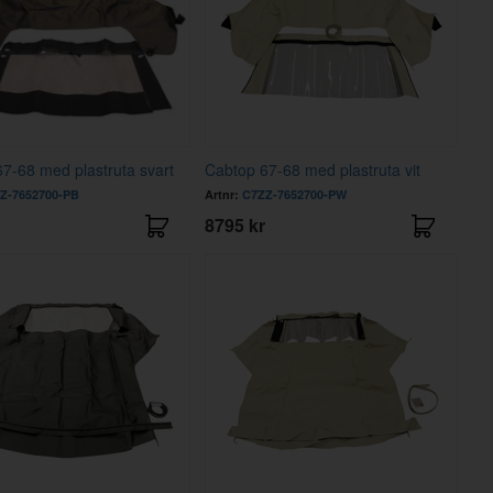
7-68 med plastruta svart
Cabtop 67-68 med plastruta vit
Z-7652700-PB
Artnr:
C7ZZ-7652700-PW
8795 kr