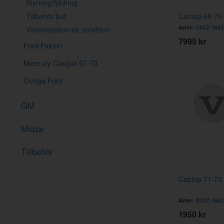
Styrning/fjädring
Tillbehör/ljud
Cabtop 69-70 
Artnr:
C9ZZ-7652
Värmesystem/air condition
7995 kr
Ford Falcon
Mercury Cougar 67-73
Övriga Ford
GM
Mopar
Tillbehör
Cabtop 71-73 
Artnr:
D1ZZ-7652
1950 kr