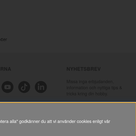
kter
ÄRNA
NYHETSBREV
Missa inga erbjudanden,
information och nyttiga tips &
tricks kring din hobby.
PRENUMERERA
tera alla" godkänner du att vi använder cookies enligt vår