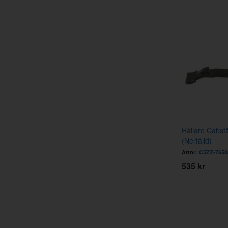
Hållare Cabst
(Nerfälld)
Artnr:
C5ZZ-7650
535 kr