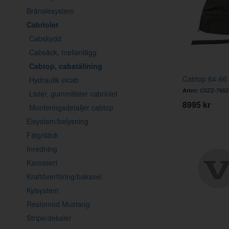
Bränslesystem
Cabriolet
Cabskydd
Cabsäck, mellanlägg
Cabtop, cabställning
Cabtop 64-66 
Hydraulik elcab
Artnr:
C5ZZ-7652
Lister, gummilister cabriolet
8995 kr
Monteringsdetaljer cabtop
Elsystem/belysning
Fälg/däck
Inredning
Karosseri
Kraftöverföring/bakaxel
Kylsystem
Restomod Mustang
Stripe/dekaler