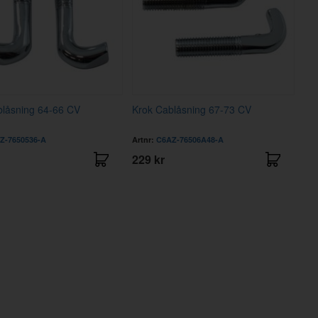
blåsning 64-66 CV
Krok Cablåsning 67-73 CV
Z-7650536-A
Artnr:
C6AZ-76506A48-A
229 kr