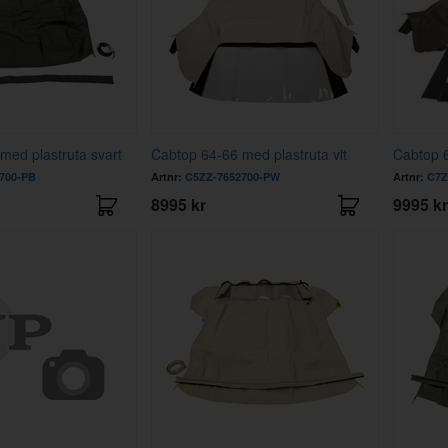
med plastruta svart
Cabtop 64-66 med plastruta vit
Cabtop 6
700-PB
Artnr:
C5ZZ-7652700-PW
Artnr:
C7Z
8995 kr
9995 kr