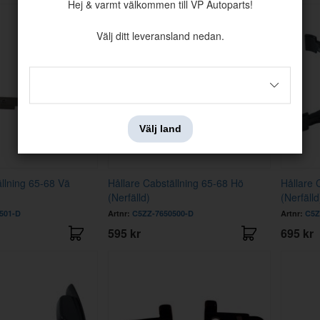
Hej & varmt välkommen till VP Autoparts!
Välj ditt leveransland nedan.
Välj land
ällning 65-68 Vä
Hållare Cabställning 65-68 Hö
Hållare 
(Nerfälld)
(Nerfälld
501-D
Artnr:
C5ZZ-7650500-D
Artnr:
C5Z
595 kr
695 kr