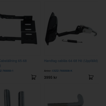
Cabställning 65-68
Handtag cablås 64-68 Hö (Uppfälld)
)
Z-765050-1
Artnr:
C5ZZ-7650508-K
3995 kr