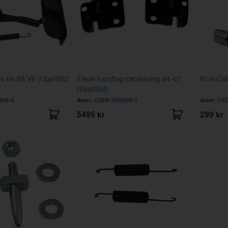
s 64-68 Vä (Uppfälld)
Fäste handtag cablåsning 64-67
Krok Ca
(Uppfälld)
509-K
Artnr:
C5ZB-7650500-1
Artnr:
C5Z
5495 kr
299 kr