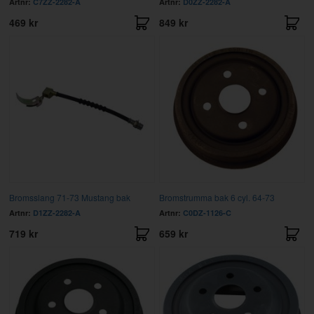
Artnr:
C7ZZ-2282-A
Artnr:
D0ZZ-2282-A
469 kr
849 kr
Bromsslang 71-73 Mustang bak
Bromstrumma bak 6 cyl. 64-73
Artnr:
D1ZZ-2282-A
Artnr:
C0DZ-1126-C
719 kr
659 kr