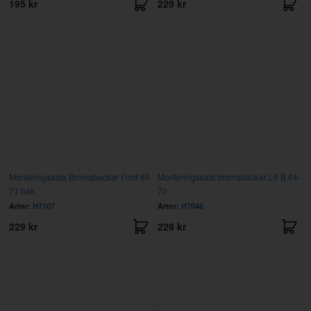
195 kr
229 kr
Monteringssats Bromsbackar Ford 65-
Monteringssats bromsbackar L6 B 64-
71 bak
70
Artnr:
H7107
Artnr:
H7048
229 kr
229 kr