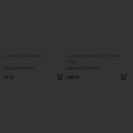
Hjulmutter Ford/GM 64-73
Hävarm Handbroms 10" Trumma
Höger
Artnr:
C0AZ-1012-A
Artnr:
C9ZZ-2A637-A
12 kr
695 kr