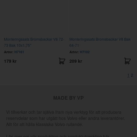
Monteringssats Bromsbackar V8 72-
Monteringssats Bromsbackar V8 Bak
73 Bak 10x1,75"
64-71
Artnr:
H7161
Artnr:
H7102
179 kr
209 kr
1
2
MADE BY VP
Vi tillverkar och tar själva fram nya verktyg för att producera
reservdelar som har utgått hos Volvo eller andra leverantörer.
Allt för att hålla klassiska Volvo rullande.
Läs mer om vår produktion och produktutveckling här