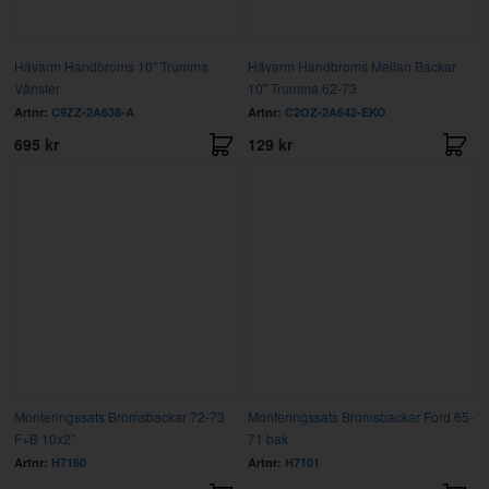
Hävarm Handbroms 10" Trumma
Hävarm Handbroms Mellan Backar
Vänster
10" Trumma 62-73
Artnr:
C9ZZ-2A638-A
Artnr:
C2OZ-2A642-EKO
695 kr
129 kr
Monteringssats Bromsbackar 72-73
Monteringssats Bromsbackar Ford 65-
F+B 10x2"
71 bak
Artnr:
H7160
Artnr:
H7101