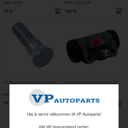
Artnr:
H1457
Artnr:
C5ZZ-1124
19 kr
109 kr
Hjulbult Trumma Bak Ford ½"-20 x 1"
Hjulcylinder Big Block 67-69 HöB
13/16"
Artnr:
C5ZZ-1107-A
Artnr:
C7ZZ-2261-A
75 kr
389 kr
Hej & varmt välkommen till VP Autoparts!
Välj ditt leveransland nedan.