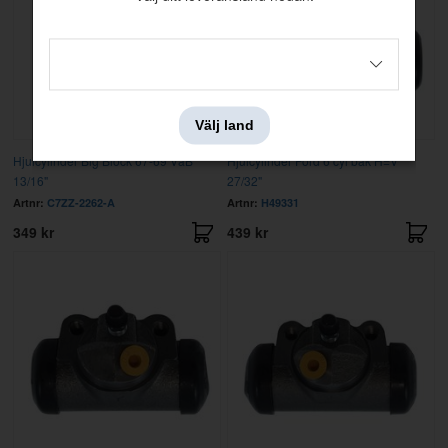
Välj land
Hjulcylinder Big Block 67-69 VäB
Hjulcylinder Ford 6 cyl bak H=V
13/16"
27/32"
Artnr:
C7ZZ-2262-A
Artnr:
H49331
349 kr
439 kr