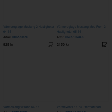
Värmereglage Mustang 2 Hastigheter
Värmereglage Mustang Med Front 3
64-65
Hastigheter 65-66
Artnr:
C4DZ-18578
Artnr:
C5ZZ-18578-K
925 kr
2150 kr
Värmeslang vit rand 64-67
Värmeventil 67-73 Eftermarknad