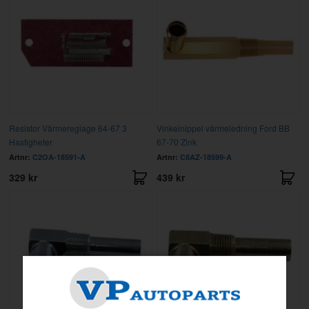
Resistor Värmereglage 64-67 3
Vinkelnippel värmeledning Ford BB
Hastigheter
67-70 Zink
Artnr:
C2OA-18591-A
Artnr:
C8AZ-18599-A
329 kr
439 kr