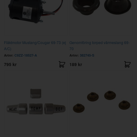
Fläktmotor Mustang/Cougar 69-73 (ej
Genomföring torped värmeslang 69-
A/C)
70
Artnr:
C9ZZ-18527-A
Artnr:
382745-S
795 kr
189 kr