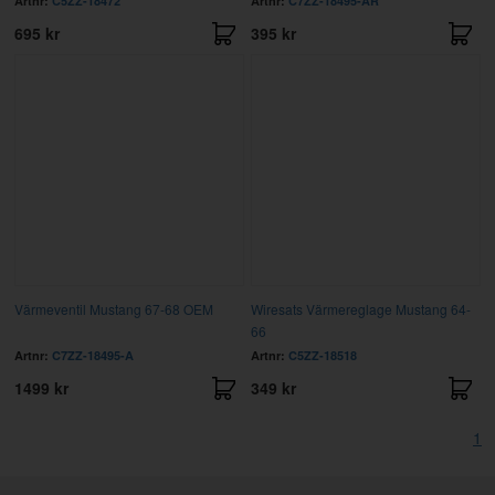
Artnr:
C5ZZ-18472
Artnr:
C7ZZ-18495-AR
695 kr
395 kr
Värmeventil Mustang 67-68 OEM
Wiresats Värmereglage Mustang 64-
66
Artnr:
C7ZZ-18495-A
Artnr:
C5ZZ-18518
1499 kr
349 kr
1