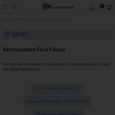
0
Hem
/
Ford/Mercury
/
Ford Falcon
/
Värmesystem
MENY
Värmesystem Ford Falcon
Här hittar du värmeelement, fläktmotor, defrosterslang och mycket
mer till värmesystemet.
Värmesystem Falcon
Värmesystem, slangar, ventilation Falcon
Värmesystem reglage Falcon