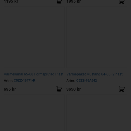
1195 kr
1995 kr
Värmekanal 65-68 Formsprutad Plast
Värmepaket Mustang 64-65 (2 hast)
Artnr:
C5ZZ-18471-R
Artnr:
C5ZZ-18A542
695 kr
3650 kr