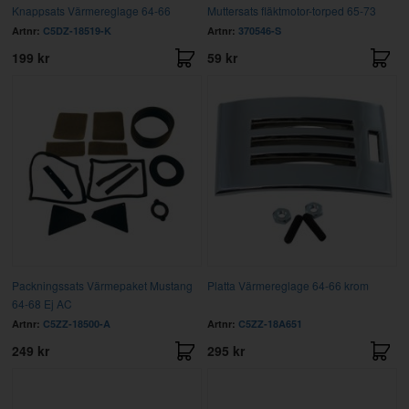
Knappsats Värmereglage 64-66
Muttersats fläktmotor-torped 65-73
Artnr:
C5DZ-18519-K
Artnr:
370546-S
199 kr
59 kr
Packningssats Värmepaket Mustang
Platta Värmereglage 64-66 krom
64-68 Ej AC
Artnr:
C5ZZ-18500-A
Artnr:
C5ZZ-18A651
249 kr
295 kr