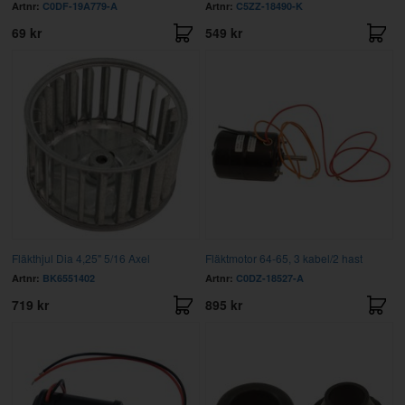
Artnr:
C0DF-19A779-A
Artnr:
C5ZZ-18490-K
69 kr
549 kr
Fläkthjul Dia 4,25" 5/16 Axel
Fläktmotor 64-65, 3 kabel/2 hast
Artnr:
BK6551402
Artnr:
C0DZ-18527-A
719 kr
895 kr