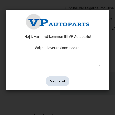
Original var fälgarna inte ljus
så att kapseln syntes mer.
På volvos originalfälgar hade 
Original hade PV & Amazon 4"
på 1960-talet till 5,5" fälgar.
Hej & varmt välkommen till VP Autoparts!
OBS! PASSAR EJ 140.
Välj ditt leveransland nedan.
Skrymmande artikel:
Välj land