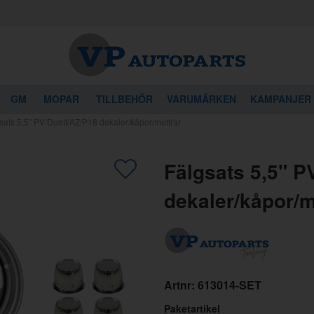
GM
MOPAR
TILLBEHÖR
VARUMÄRKEN
KAMPANJER
sats 5,5" PV/Duett/AZ/P18 dekaler/kåpor/muttrar
gon av dessa produkter kan intressera 
Fälgsats 5,5" P
dekaler/kåpor/m
Artnr:
613014-SET
Paketartikel