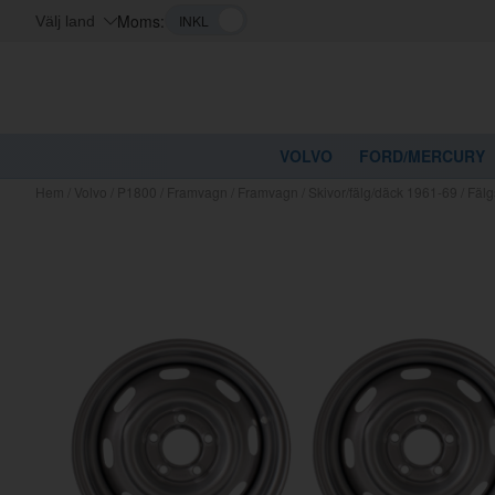
Moms:
Välj land
VOLVO
FORD/MERCURY
Hem
/
Volvo
/
P1800
/
Framvagn
/
Framvagn
/
Skivor/fälg/däck 1961-69
/
Fälg
Kanske nå