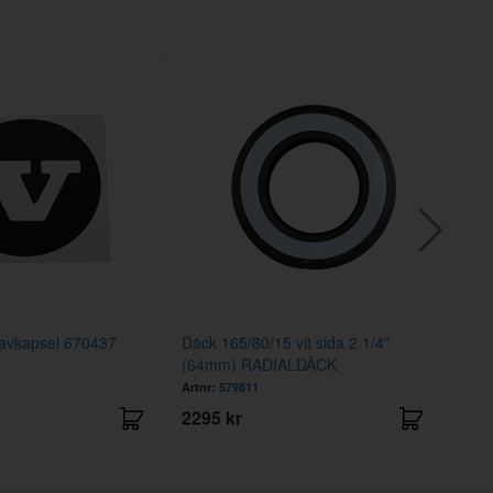
Motorfärg röd
Artnr:
9434521
549 kr
 navkapsel 670437
Däck 165/80/15 vit sida 2 1/4"
Nav
(64mm) RADIALDÄCK
65-
Artnr:
579811
Artnr
2295 kr
495