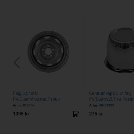
Gavel bakre med packbox B18/B20
Artnr:
1218634
595 kr
0
Fälg 5,5" stål
Centrumkåpa 5,5" fälg
PV/Duett/Amazon/P1800
PV/Duett/AZ/P18 Rostfr
Artnr:
613014
Artnr:
684849SS
1395 kr
275 kr