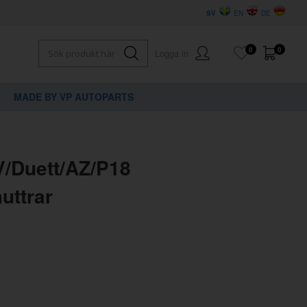
SV
EN
DE
0
0
Logga in
MADE BY VP AUTOPARTS
×
dig?
V/Duett/AZ/P18
uttrar