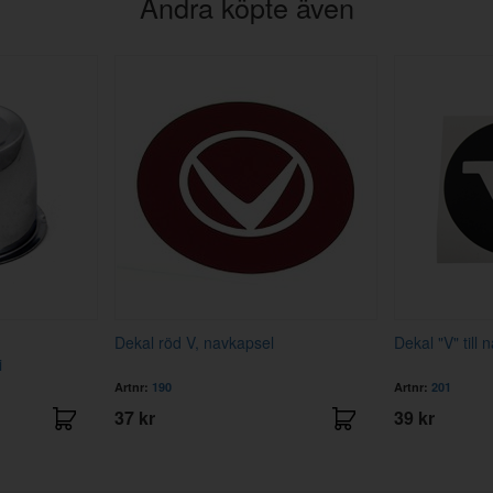
Andra köpte även
Dekal röd V, navkapsel
Dekal "V" till
i
Artnr:
190
Artnr:
201
37 kr
39 kr