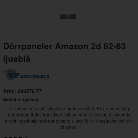
Dörrpaneler Amazon 2d 62-63
ljusblå
Värmeelement Amazon
Artnr:
653203
Artnr:
690576-77
3295 kr
Beställningsvara
Tillverkas på beställning i vår egen verkstad. På grund av hög
efterfrågan är leveranstiden just nu ca 8-12 veckor. Vi syr varje
inredningsdetalj med stor omsorg – tack för din förståelse och ditt
tålamod!