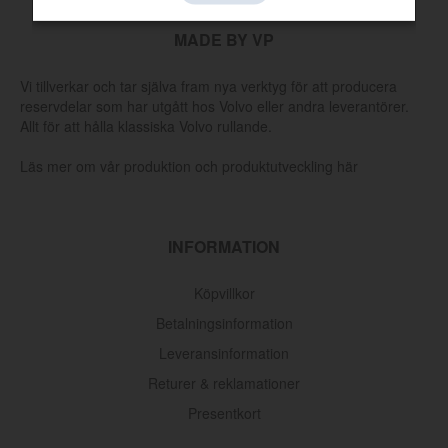
MADE BY VP
Vi tillverkar och tar själva fram nya verktyg för att producera
reservdelar som har utgått hos Volvo eller andra leverantörer.
Allt för att hålla klassiska Volvo rullande.
Läs mer om vår produktion och produktutveckling här
INFORMATION
Köpvillkor
Betalningsinformation
Leveransinformation
Oljefilter Volvo 1962-1998
Returer & reklamationer
Presentkort
Artnr:
3517857
145 kr