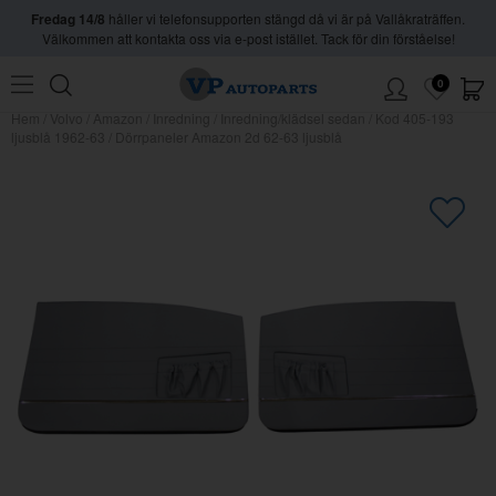
Fredag 14/8
håller vi telefonsupporten stängd då vi är på Vallåkraträffen.
Välkommen att kontakta oss via e-post istället. Tack för din förståelse!
0
Hem
/
Volvo
/
Amazon
/
Inredning
/
Inredning/klädsel sedan
/
Kod 405-193
ljusblå 1962-63
/
Dörrpaneler Amazon 2d 62-63 ljusblå
×
Kanske någon av dessa produkter
kan intressera dig?