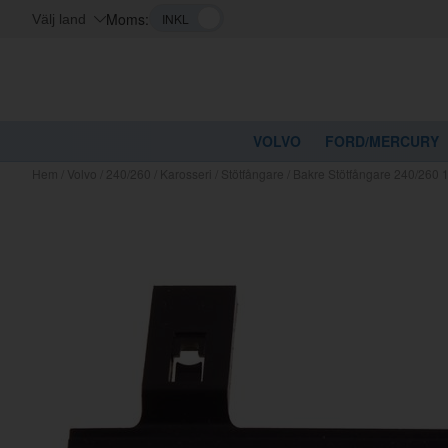
Moms:
Välj land
VOLVO
FORD/MERCURY
Hem
/
Volvo
/
240/260
/
Karosseri
/
Stötfångare
/
Bakre Stötfångare 240/260
Kanske nå