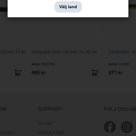
Välj land
242/244 79-85
Golvpanel yttre 140/240 74-93 Hö
Dörrbotten 1
Artnr:
9025754
Artnr:
615297
495 kr
671 kr
ION
SUPPORT
FÖLJ OSS G
Kontakt
ormation
Vanliga frågor