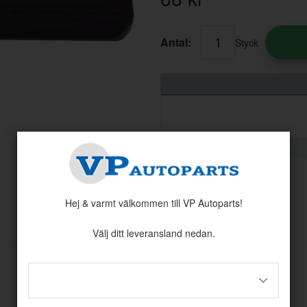
Antal:
Styck
Hej & varmt välkommen till VP Autoparts!
Andra köpte även
Välj ditt leveransland nedan.