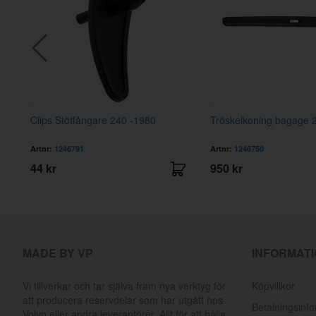
Clips Stötfångare 240 -1980
Tröskelkoning bagage 
Artnr:
1246791
Artnr:
1246750
44 kr
950 kr
MADE BY VP
INFORMAT
Vi tillverkar och tar själva fram nya verktyg för
Köpvillkor
att producera reservdelar som har utgått hos
Betalningsinf
Volvo eller andra leverantörer. Allt för att hålla