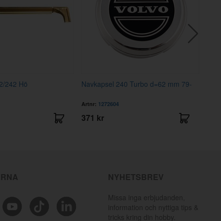
42/242 Hö
Navkapsel 240 Turbo d=62 mm 79-
Clip
Artnr:
1272604
Artnr
371 kr
35 
ÄRNA
NYHETSBREV
Missa inga erbjudanden,
information och nyttiga tips &
tricks kring din hobby.