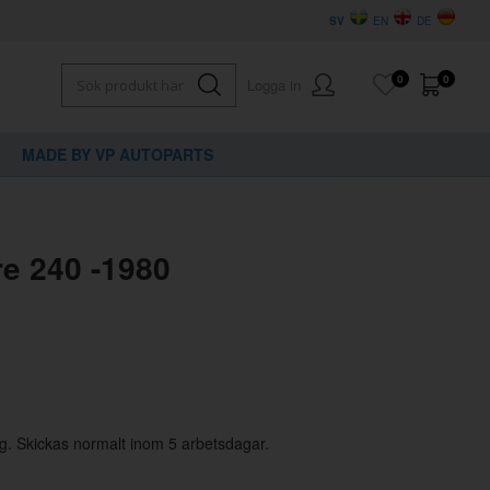
SV
EN
DE
0
0
Logga in
MADE BY VP AUTOPARTS
×
dig?
re 240 -1980
g. Skickas normalt inom 5 arbetsdagar.