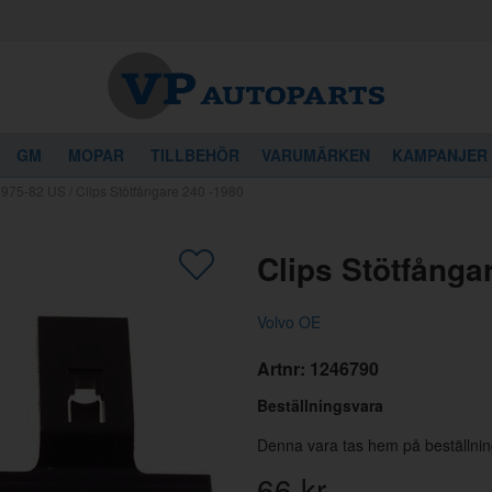
GM
MOPAR
TILLBEHÖR
VARUMÄRKEN
KAMPANJER
 1975-82 US
/
Clips Stötfångare 240 -1980
gon av dessa produkter kan intressera 
Clips Stötfånga
Volvo OE
Artnr:
1246790
Beställningsvara
Denna vara tas hem på beställnin
66
kr