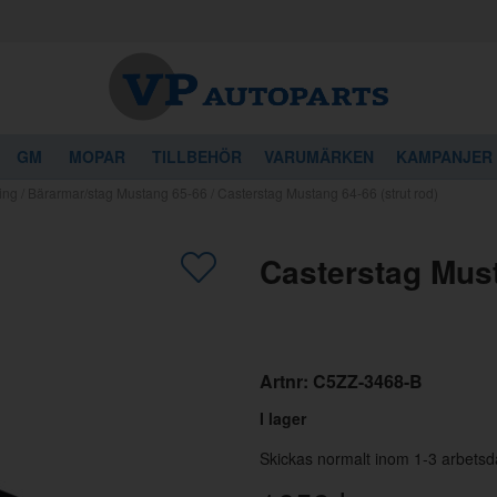
GM
MOPAR
TILLBEHÖR
VARUMÄRKEN
KAMPANJER
ing
/
Bärarmar/stag Mustang 65-66
/
Casterstag Mustang 64-66 (strut rod)
gon av dessa produkter kan intressera 
Casterstag Must
Artnr:
C5ZZ-3468-B
I lager
Skickas normalt inom 1-3 arbetsd