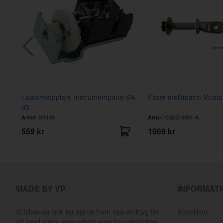
Ljusomkopplare Instrumentpanel 64-
Fäste mellanarm Musta
65
Artnr:
DS148
Artnr:
C3DZ-3351-A
559 kr
1069 kr
MADE BY VP
INFORMAT
Vi tillverkar och tar själva fram nya verktyg för
Köpvillkor
att producera reservdelar som har utgått hos