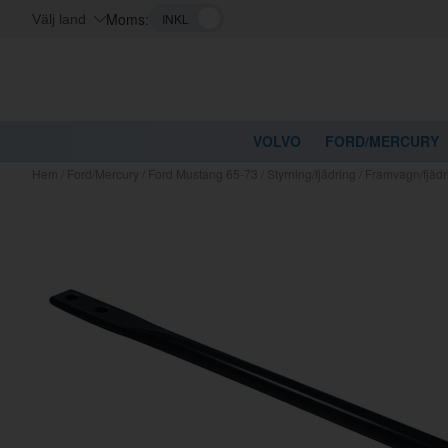
Moms:
Välj land
VOLVO
FORD/MERCURY
Hem
/
Ford/Mercury
/
Ford Mustang 65-73
/
Styrning/fjädring
/
Framvagn/fjädr
Kanske nå