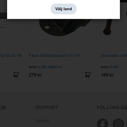
Välj land
ng 64-66 V8
Fäste Stötdämpartorn 67-70
Skruvsats mel
Artnr:
C7ZZ-18A017-A
Artnr:
F-351
279 kr
189 kr
ION
SUPPORT
FÖLJ OSS G
Kontakt