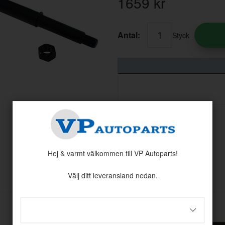
1659
kr
Antal:
Styck
Hej & varmt välkommen till VP Autoparts!
Andra köpte även
Välj ditt leveransland nedan.