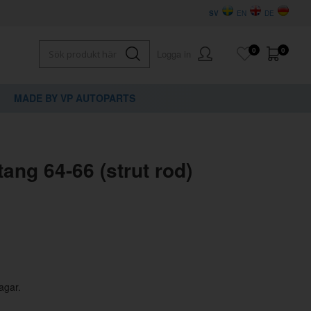
SV
EN
DE
0
0
Logga in
MADE BY VP AUTOPARTS
×
dig?
ang 64-66 (strut rod)
agar.