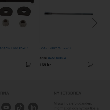
lanarm Ford 65-67
Spak Blinkers 67-73
Blad
Artnr:
C7ZZ-13305-A
Artnr
169 kr
1495
ÄRNA
NYHETSBREV
Missa inga erbjudanden,
information och nyttiga tips &