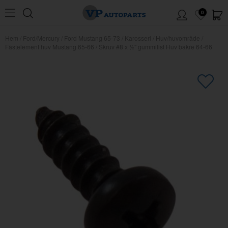
0
Hem
/
Ford/Mercury
/
Ford Mustang 65-73
/
Karosseri
/
Huv/huvområde
/
Fästelement huv Mustang 65-66
/
Skruv #8 x ½" gummilist Huv bakre 64-66
×
Kanske någon av dessa produkter
kan intressera dig?