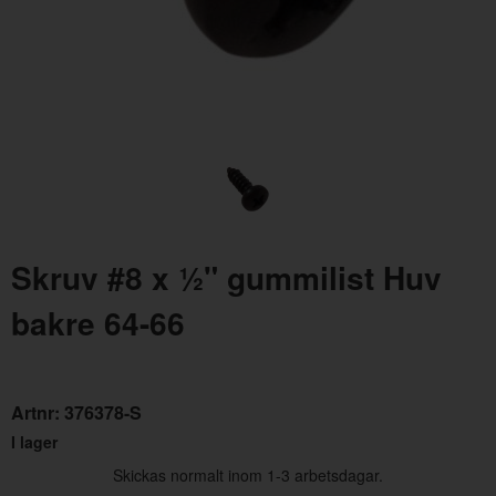
Clips Vindruta Bakruta 64-65 med hål
Skruv #8 x ½" gummilist Huv
Artnr:
C5ZZ-65423A26-A
bakre 64-66
19 kr
Artnr:
376378-S
I lager
Skickas normalt inom 1-3 arbetsdagar.