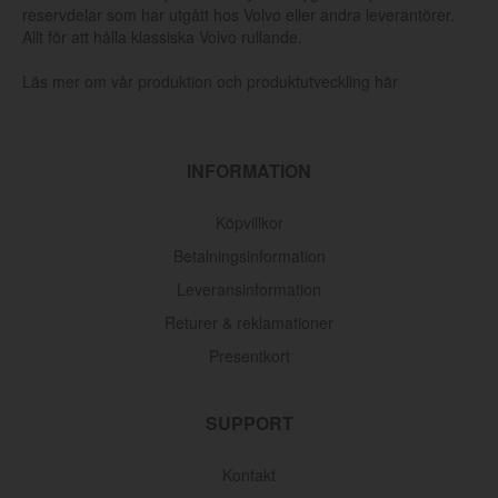
reservdelar som har utgått hos Volvo eller andra leverantörer.
Allt för att hålla klassiska Volvo rullande.
Läs mer om vår produktion och produktutveckling här
INFORMATION
Köpvillkor
Betalningsinformation
Leveransinformation
Returer & reklamationer
Presentkort
Oljefilter Volvo 1962-1998
SUPPORT
Artnr:
3517857
145 kr
Kontakt