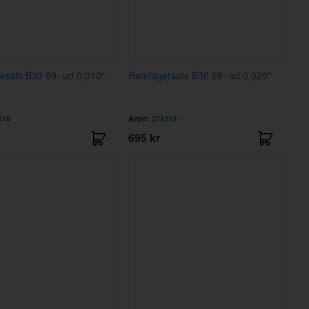
sats B30 69- ud 0,010"
Ramlagersats B30 69- ud 0,020"
218
Artnr:
271219
695 kr