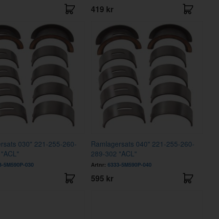
419 kr
rsats 030" 221-255-260-
Ramlagersats 040" 221-255-260-
 "ACL"
289-302 "ACL"
3-5M590P-030
Artnr:
6333-5M590P-040
595 kr