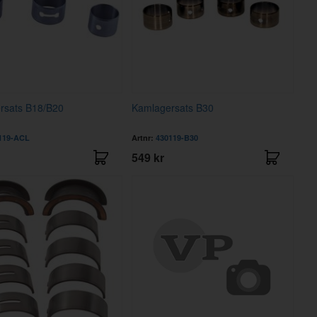
rsats B18/B20
Kamlagersats B30
119-ACL
Artnr:
430119-B30
549 kr