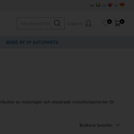
SV
EN
DE
0
0
Logga in
MADE BY VP AUTOPARTS
istribution av motorlager och relaterade motorkomponenter för
Butikens favoriter