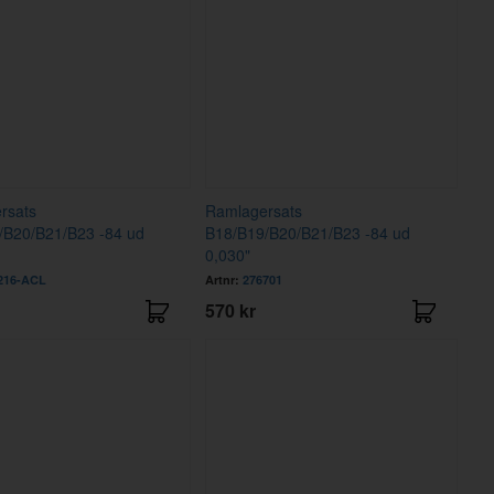
rsats
Ramlagersats
/B20/B21/B23 -84 ud
B18/B19/B20/B21/B23 -84 ud
0,030"
216-ACL
Artnr:
276701
570 kr