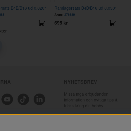
rsats B4B/B16 ud 0,020"
Ramlagersats B4B/B16 ud 0,030"
688
Artnr:
276689
695 kr
kter
ÄRNA
NYHETSBREV
Missa inga erbjudanden,
information och nyttiga tips &
tricks kring din hobby.
PRENUMERERA