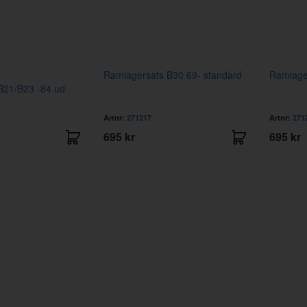
Ramlagersats B30 69- standard
Ramlager
B21/B23 -84 ud
Artnr:
271217
Artnr:
271
695 kr
695 kr