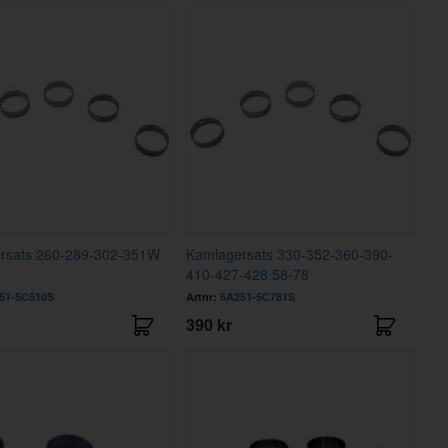
rsats 260-289-302-351W
Kamlagersats 330-352-360-390-
410-427-428 58-78
51-5C510S
Artnr:
6A251-5C781S
390 kr