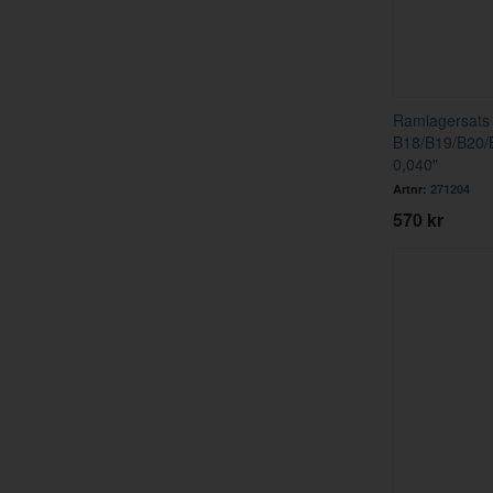
Ramlagersats
B18/B19/B20/
0,040"
Artnr:
271204
570 kr