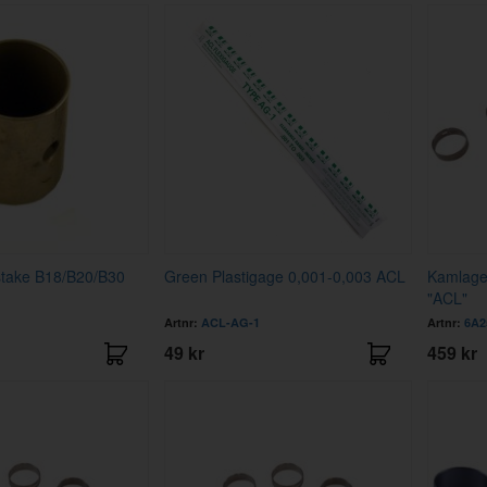
stake B18/B20/B30
Green Plastigage 0,001-0,003 ACL
Kamlage
"ACL"
Artnr:
ACL-AG-1
Artnr:
6A2
49 kr
459 kr