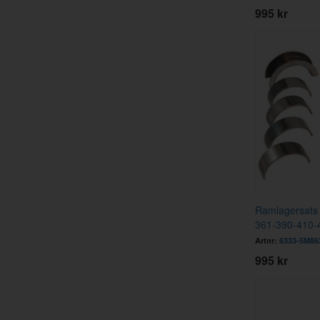
995 kr
Ramlagersats
361-390-410-
Artnr:
6333-5M86
995 kr