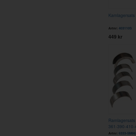
Kamlagersats
Artnr:
403110S
449 kr
Ramlagersats
361-390-410-
Artnr:
6333-5M86