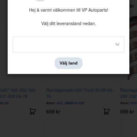
659 kr
595 kr
Hej & varmt välkommen till VP Autoparts!
Välj ditt leveransland nedan.
Välj land
 020" 330-352-360-
Ramlagersats 020" Ford 351W 69-
Ramlage
427-428 66-78
76
289-302
3A-20
Artnr:
ACL-5M981A-020
Artnr:
633
659 kr
595 kr