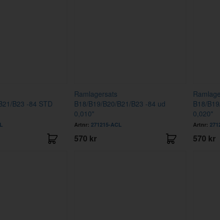
Ramlagersats
Ramlage
B21/B23 -84 STD
B18/B19/B20/B21/B23 -84 ud
B18/B19
0,010"
0,020"
L
Artnr:
271215-ACL
Artnr:
271
570 kr
570 kr