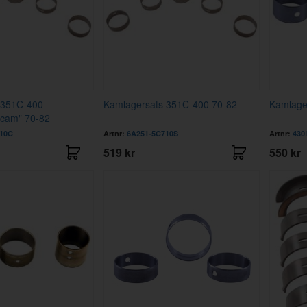
 351C-400
Kamlagersats 351C-400 70-82
Kamlage
 cam" 70-82
10C
Artnr:
6A251-5C710S
Artnr:
430
519 kr
550 kr