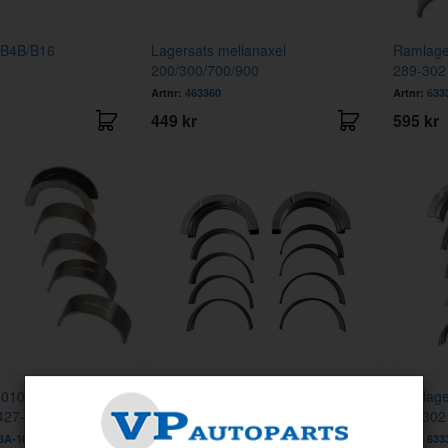
 B4B/B16
Lagersats mellanaxel
Ramlage
200/300/700/900
289-302
Artnr:
463360
Artnr:
633
449 kr
595 kr
 010" 330-352-360-
Ramlagersats 010" Ford 351W 69-
Ramlage
427-428 66-78
76
289-302
3A-10
Artnr:
ACL-5M981A-010
Artnr:
633