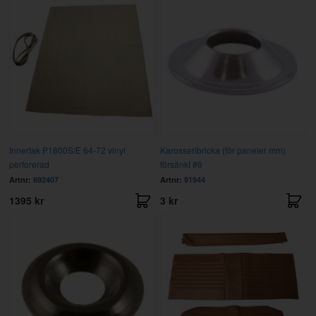
Innertak P1800S/E 64-72 vinyl
Karosseribricka (för paneler mm)
perforerad
försänkt #6
Artnr:
692407
Artnr:
91944
1395 kr
3 kr