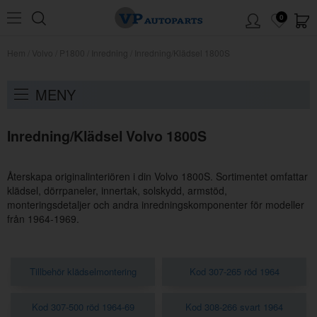
0
Hem
/
Volvo
/
P1800
/
Inredning
/
Inredning/Klädsel 1800S
MENY
Inredning/Klädsel Volvo 1800S
Återskapa originalinteriören i din Volvo 1800S. Sortimentet omfattar
klädsel, dörrpaneler, innertak, solskydd, armstöd,
monteringsdetaljer och andra inredningskomponenter för modeller
från 1964-1969.
Tillbehör klädselmontering
Kod 307-265 röd 1964
Kod 307-500 röd 1964-69
Kod 308-266 svart 1964