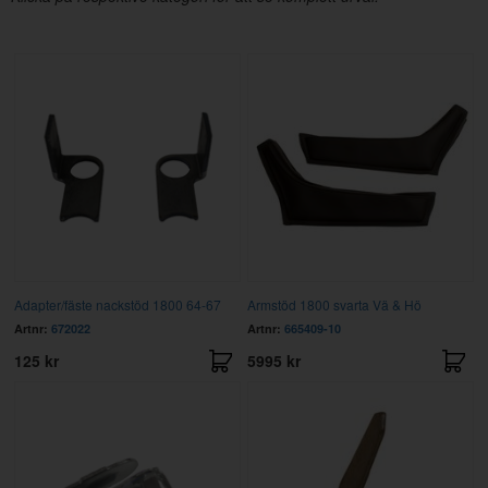
Adapter/fäste nackstöd 1800 64-67
Armstöd 1800 svarta Vä & Hö
Artnr:
672022
Artnr:
665409-10
125 kr
5995 kr