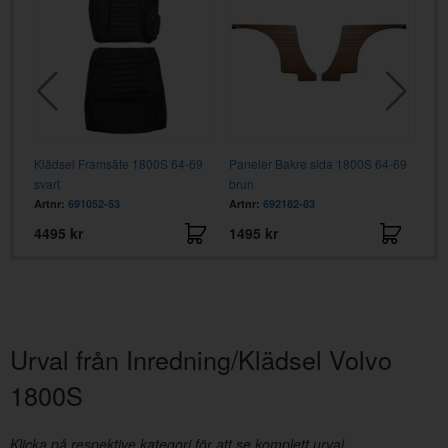
-69
Klädsel Framsäte 1800S 64-69
Paneler Bakre sida 1800S 64-69
Pan
svart
brun
bru
Artnr:
691052-53
Artnr:
692182-83
Artn
4495 kr
1495 kr
149
Urval från Inredning/Klädsel Volvo
1800S
Klicka på respektive kategori för att se komplett urval.