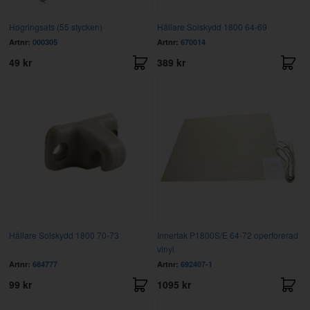
Hogringsats (55 stycken)
Hållare Solskydd 1800 64-69
Artnr:
000305
Artnr:
670014
49 kr
389 kr
Hållare Solskydd 1800 70-73
Innertak P1800S/E 64-72 operforerad
vinyl
Artnr:
684777
Artnr:
692407-1
99 kr
1095 kr