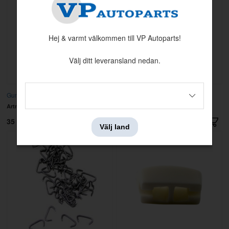
Hej & varmt välkommen till VP Autoparts!
Välj ditt leveransland nedan.
Gummiknapp Torpedfilt grå
Gummiknapp Torpedfilt svart
Artnr:
657905
Artnr:
671261
35 kr
25 kr
Välj land