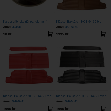
Karosseribricka (för paneler mm)
Klädsel Baksäte 1800S 64-69 brun
Artnr:
959058
Artnr:
692173-74
10 kr
1995 kr
Klädsel Baksäte 1800S/E 64-71 röd
Klädsel Baksäte 1800S/E 64-71 svart
Artnr:
691039-71
Artnr:
691054-72
1995 kr
1995 kr