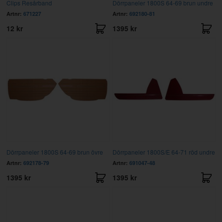
Clips Resårband
Dörrpaneler 1800S 64-69 brun undre
Artnr:
671227
Artnr:
692180-81
12 kr
1395 kr
Dörrpaneler 1800S 64-69 brun övre
Dörrpaneler 1800S/E 64-71 röd undre
Artnr:
692178-79
Artnr:
691047-48
1395 kr
1395 kr