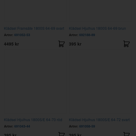
Klädsel Framsäte 1800S 64-69 svart
Klädsel Hjulhus 1800S 64-69 brun
Artnr:
691052-53
Artnr:
692188-89
4495 kr
395 kr
Klädsel Hjulhus 1800S/E 64-70 röd
Klädsel Hjulhus 1800S/E 64-72 svart
Artnr:
691043-44
Artnr:
691058-59
395 kr
395 kr