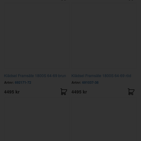
Klädsel Framsäte 1800S 64-69 brun
Klädsel Framsäte 1800S 64-69 röd
Artnr:
692171-72
Artnr:
691037-38
4495 kr
4495 kr