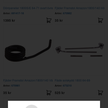
Dörrpaneler 1800S/E 64-71 svart övre
Fjäder Framstol Amazon/1800/140 Hö
Artnr:
691417-18
Artnr:
670982
1395 kr
35 kr
Fjäder Framstol Amazon/1800/140 Vä
Fäste solskydd 1800 64-69
Artnr:
670981
Artnr:
673210
35 kr
525 kr