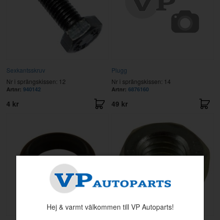
Sexkantsskruv
Plugg
Nr i sprängskissen: 12
Nr i sprängskissen: 14
Artnr:
940142
Artnr:
6876160
4 kr
49 kr
Hej & varmt välkommen till VP Autoparts!