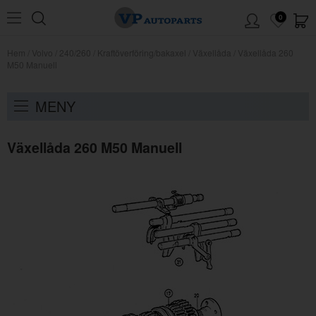
0
Hem
/
Volvo
/
240/260
/
Kraftöverföring/bakaxel
/
Växellåda
/
Växellåda 260
M50 Manuell
MENY
Växellåda 260 M50 Manuell