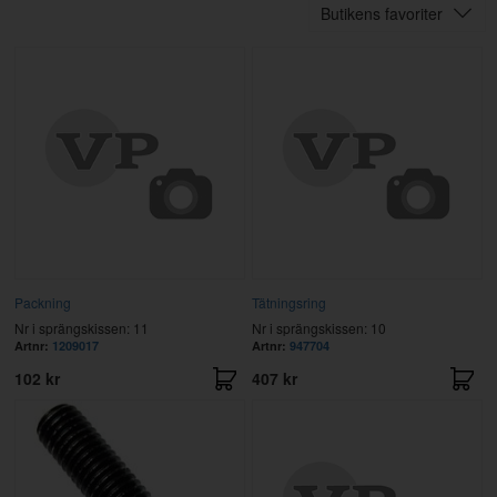
Butikens favoriter
Packning
Tätningsring
Nr i sprängskissen: 11
Nr i sprängskissen: 10
Artnr:
1209017
Artnr:
947704
102 kr
407 kr