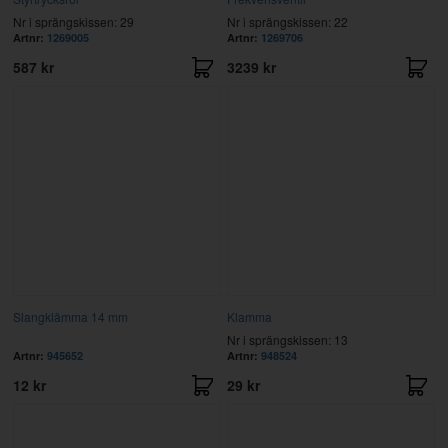
Nr i sprängskissen: 29
Nr i sprängskissen: 22
Artnr:
1269005
Artnr:
1269706
587 kr
3239 kr
Slangklämma 14 mm
Klamma
Nr i sprängskissen: 13
Artnr:
945652
Artnr:
948524
12 kr
29 kr