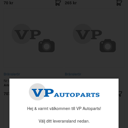
70 kr
265 kr
Bränslerör
Bränslerör
Nr i sprängskissen: 15
Nr i sprängskissen: 26
Artnr:
1269003
Artnr:
1269125
707 kr
743 kr
Hej & varmt välkommen till VP Autoparts!
Välj ditt leveransland nedan.