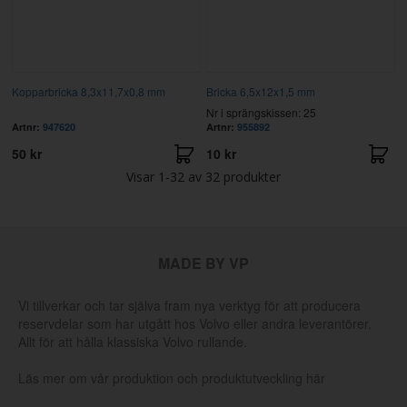
Kopparbricka 8,3x11,7x0,8 mm
Bricka 6,5x12x1,5 mm
Nr i sprängskissen: 25
Artnr:
947620
Artnr:
955892
50 kr
10 kr
Visar
1-32
av
32
produkter
MADE BY VP
Vi tillverkar och tar själva fram nya verktyg för att producera
reservdelar som har utgått hos Volvo eller andra leverantörer.
Allt för att hålla klassiska Volvo rullande.
Läs mer om vår produktion och produktutveckling här