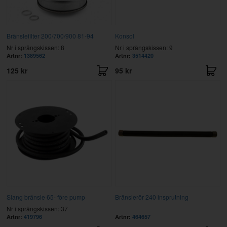
Bränslefilter 200/700/900 81-94
Konsol
Nr i sprängskissen: 8
Nr i sprängskissen: 9
Artnr:
1389562
Artnr:
3514420
125 kr
95 kr
Slang bränsle 65- före pump
Bränslerör 240 insprutning
Nr i sprängskissen: 37
Artnr:
419796
Artnr:
464657