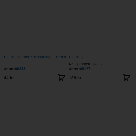
Hålskruv bränsleinsprutning L=16mm
Hålskruv
Nr i sprängskissen: 32
Artnr:
966833
Artnr:
968177
44 kr
159 kr