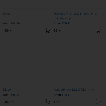
Skruv
Hålskruv M12-1,5x24 mm smörj &
bränslepump
Artnr:
968179
Artnr:
973950
100 kr
95 kr
Nippel
Kopparbricka 12,2x17,8x1,3 mm
Artnr:
946794
Artnr:
11994
103 kr
6 kr