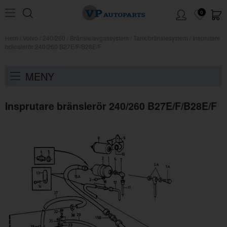
0
Hem
/
Volvo
/
240/260
/
Bränsle/avgassystem
/
Tank/bränslesystem
/
Insprutare
bränslerör 240/260 B27E/F/B28E/F
MENY
Insprutare bränslerör 240/260 B27E/F/B28E/F