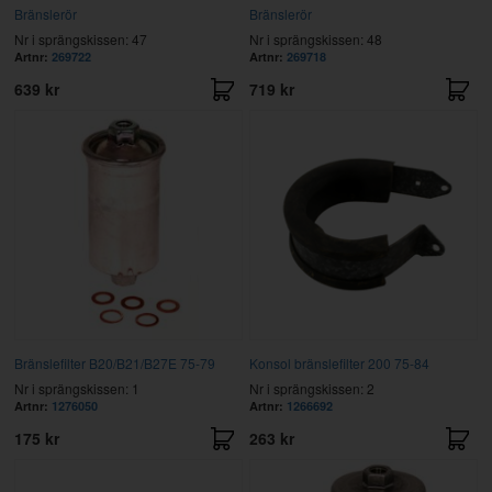
Bränslerör
Bränslerör
Nr i sprängskissen: 47
Nr i sprängskissen: 48
Artnr:
269722
Artnr:
269718
639 kr
719 kr
Bränslefilter B20/B21/B27E 75-79
Konsol bränslefilter 200 75-84
Nr i sprängskissen: 1
Nr i sprängskissen: 2
Artnr:
1276050
Artnr:
1266692
175 kr
263 kr