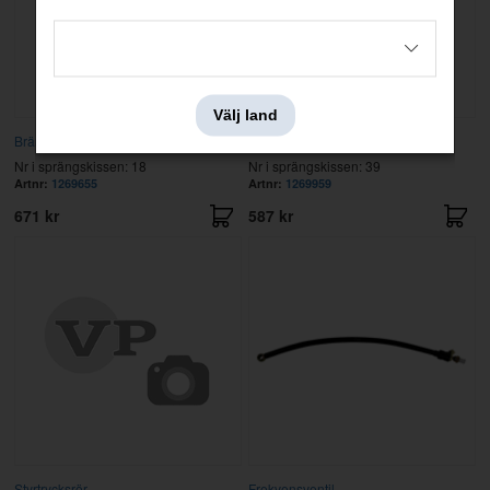
Välj land
Bränslerör
Bränslerör
Nr i sprängskissen: 18
Nr i sprängskissen: 39
Artnr:
1269655
Artnr:
1269959
671 kr
587 kr
Styrtrycksrör
Frekvensventil