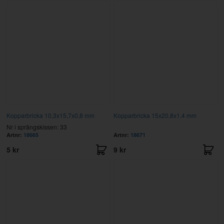
Kopparbricka 10,3x15,7x0,8 mm
Kopparbricka 15x20,8x1,4 mm
Nr i sprängskissen: 33
Artnr:
18665
Artnr:
18671
5 kr
9 kr