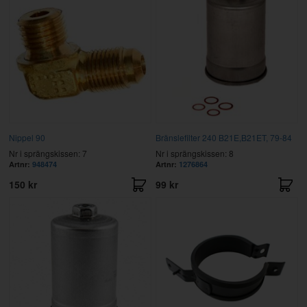
Nippel 90
Bränslefilter 240 B21E,B21ET, 79-84
Nr i sprängskissen: 7
Nr i sprängskissen: 8
Artnr:
948474
Artnr:
1276864
150 kr
99 kr