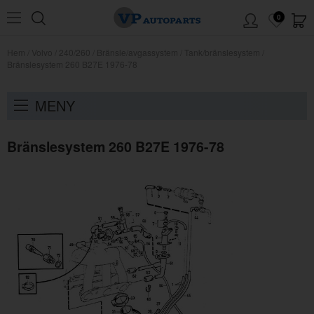
0
Hem
/
Volvo
/
240/260
/
Bränsle/avgassystem
/
Tank/bränslesystem
/
Bränslesystem 260 B27E 1976-78
MENY
Bränslesystem 260 B27E 1976-78