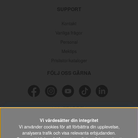
SUPPORT
Kontakt
Vanliga frågor
Personal
Mektips
Prislistor/kataloger
FÖLJ OSS GÄRNA
NYHETSBREV
Vi värdesätter din integritet
Missa inga erbjudanden, information och nyttiga tips & tricks
Vi använder cookies för att förbättra din upplevelse,
kring din hobby.
analysera trafik och visa relevanta erbjudanden.