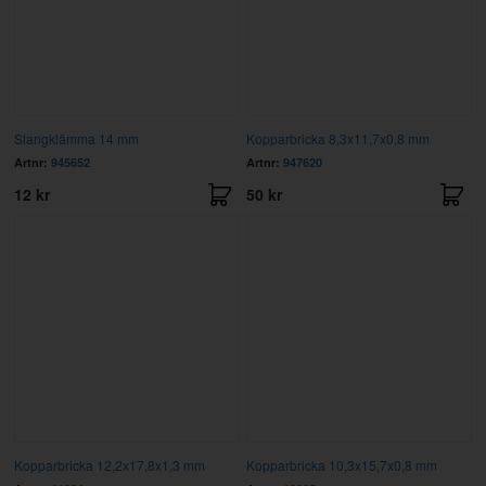
Slangklämma 14 mm
Kopparbricka 8,3x11,7x0,8 mm
Artnr:
945652
Artnr:
947620
12 kr
50 kr
Kopparbricka 12,2x17,8x1,3 mm
Kopparbricka 10,3x15,7x0,8 mm