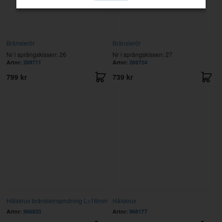
Bränslerör
Bränslerör
Nr i sprängskissen: 26
Nr i sprängskissen: 27
Artnr:
269711
Artnr:
269724
799 kr
739 kr
Hålskruv bränsleinsprutning L=16mm
Hålskruv
Artnr:
966833
Artnr:
968177