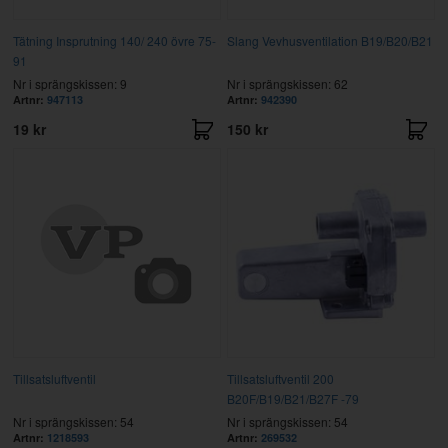
Tätning Insprutning 140/ 240 övre 75-
Slang Vevhusventilation B19/B20/B21
91
Nr i sprängskissen: 9
Nr i sprängskissen: 62
Artnr:
947113
Artnr:
942390
19 kr
150 kr
Tillsatsluftventil
Tillsatsluftventil 200
B20F/B19/B21/B27F -79
Nr i sprängskissen: 54
Nr i sprängskissen: 54
Artnr:
1218593
Artnr:
269532