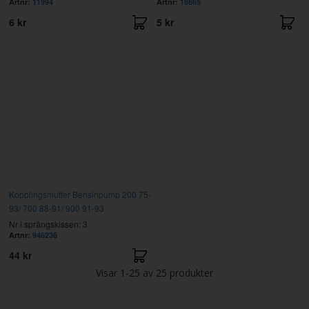
Artnr:
11994
Artnr:
18665
6 kr
5 kr
Kopplingsmutter Bensinpump 200 75-
93/ 700 88-91/ 900 91-93
Nr i sprängskissen: 3
Artnr:
946236
44 kr
Visar
1-25
av
25
produkter