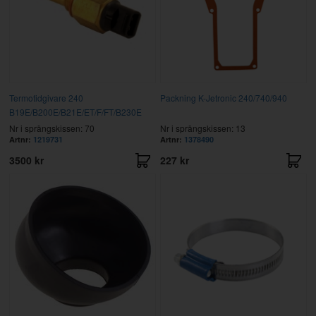
Termotidgivare 240
Packning K-Jetronic 240/740/940
B19E/B200E/B21E/ET/F/FT/B230E
Nr i sprängskissen: 70
Nr i sprängskissen: 13
Artnr:
1219731
Artnr:
1378490
3500 kr
227 kr