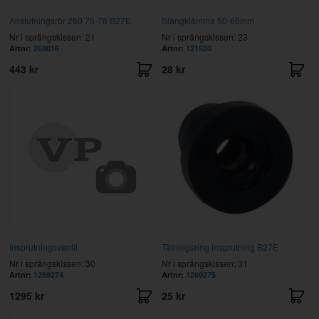
Anslutningsrör 260 75-78 B27E
Slangklämma 50-65mm
Nr i sprängskissen: 21
Nr i sprängskissen: 23
Artnr:
269016
Artnr:
121520
443 kr
28 kr
Insprutningsventil
Tätningsring insprutning B27E
Nr i sprängskissen: 30
Nr i sprängskissen: 31
Artnr:
1269274
Artnr:
1269275
1295 kr
25 kr