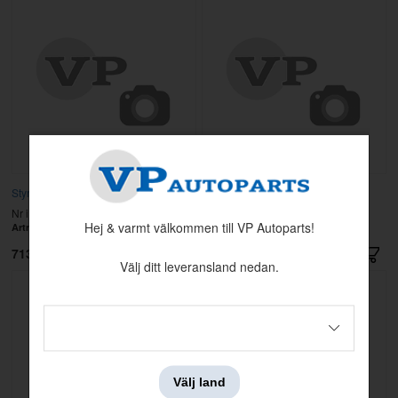
Styrtrycksventil
Bränslerör
Nr i sprängskissen: 41
Nr i sprängskissen: 36
Hej & varmt välkommen till VP Autoparts!
Artnr:
269531
Artnr:
269696
7138 kr
719 kr
Välj ditt leveransland nedan.
Välj land