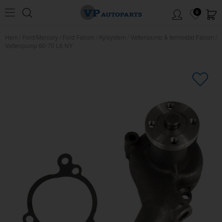
0
Hem
/
Ford/Mercury
/
Ford Falcon
/
Kylsystem
/
Vattenpump & termostat Falcon
/
Vattenpump 60-70 L6 NY
×
Kanske någon av dessa produkter
kan intressera dig?