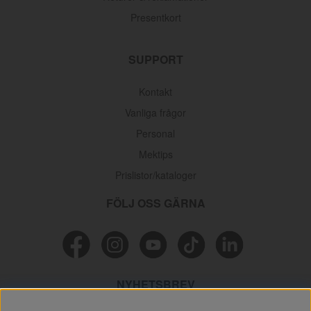
Presentkort
SUPPORT
Kontakt
Vanliga frågor
Personal
Mektips
Prislistor/kataloger
FÖLJ OSS GÄRNA
NYHETSBREV