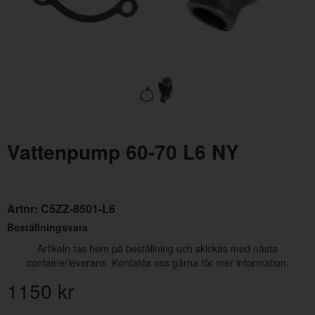
Växellådskudde Ford 65 - 73
Olje
Vattenpump 60-70 L6 NY
Artnr:
2253
Artn
349 kr
109
Artnr:
C5ZZ-8501-L6
Beställningsvara
Artikeln tas hem på beställning och skickas med nästa
containerleverans. Kontakta oss gärna för mer information.
1150
kr