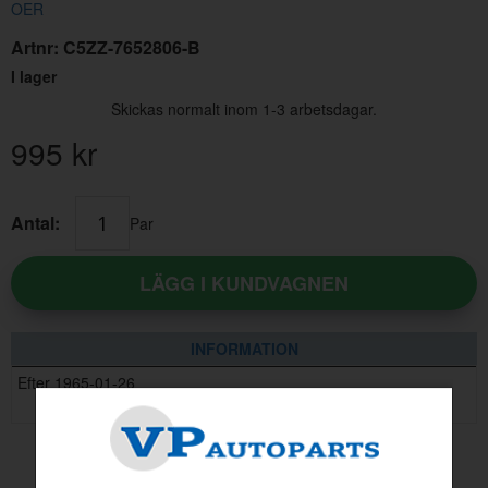
OER
Artnr:
C5ZZ-7652806-B
I lager
Skickas normalt inom 1-3 arbetsdagar.
995
kr
Antal:
Par
LÄGG I KUNDVAGNEN
INFORMATION
Efter 1965-01-26