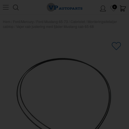
0
Hem
/
Ford/Mercury
/
Ford Mustang 65-73
/
Cabriolet
/
Monteringsdetaljer
cabtop
/
Vajer cab justering med fjäder Mustang cab 65-68
×
Kanske någon av dessa produkter
kan intressera dig?