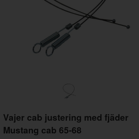
Oljefilter Volvo 1962-1998
Tätn
Artnr:
3517857
Artn
145 kr
150
Vajer cab justering med fjäder
Mustang cab 65-68