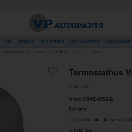
GM
MOPAR
TILLBEHÖR
VARUMÄRKEN
KAMPANJER
tat Mustang 65-73
/
Termostathus V8 BB 68-70 aluminium korrekt
gon av dessa produkter kan intressera 
Termostathus V
Scott Drake
Artnr:
C8AE-8592-B
Ej i lager
Tillfälligt slutsåld – kontakta oss 
495
kr