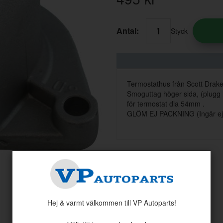
Antal:
Styck
Termostathus från Scott Drake
Smoguttag höger sida, (plugg i
för termostat dia 54mm .
GLÖM EJ PACKNING (Ingår ej
Hej & varmt välkommen till VP Autoparts!