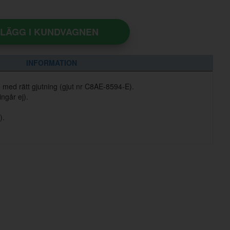
LÄGG I KUNDVAGNEN
INFORMATION
 med rätt gjutning (gjut nr C8AE-8594-E).
ngår ej).
).