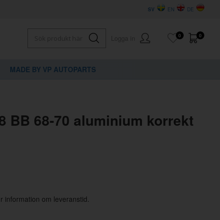
SV
EN
DE
0
0
Logga in
MADE BY VP AUTOPARTS
×
dig?
8 BB 68-70 aluminium korrekt
för information om leveranstid.