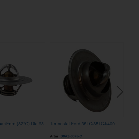
ar/Ford (82°C) Dia 63
Termostat Ford 351C/351CJ/400
Pack
Artnr:
D0AZ-8575-C
Artnr