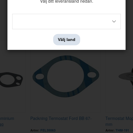
Välj ditt leveransland nedan.
Andra köpte även
Välj land
uminium
Packning Termostat Ford BB 67-
Termostat Mop
gg
mm
Artnr:
FEL35063
Artnr:
THM-191