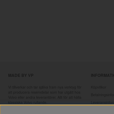
MADE BY VP
INFORMAT
Vi tillverkar och tar själva fram nya verktyg för
Köpvillkor
att producera reservdelar som har utgått hos
Betalningsinf
Volvo eller andra leverantörer. Allt för att hålla
klassiska Volvo rullande.
Leveransinfor
Returer & rek
Läs mer om vår produktion och