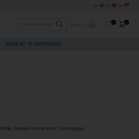
SV
EN
DE
0
0
Logga in
MADE BY VP AUTOPARTS
×
dig?
ställas. Skickas normalt inom 7 arbetsdagar.