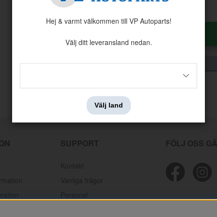
161
kr
Hej & varmt välkommen till VP Autoparts!
Antal:
Styck
Välj ditt leveransland nedan.
Välj land
ION
SUPPORT
FÖLJ OSS G
Kontakt
ormation
Vanliga frågor
mation
Personal
lamationer
Mektips