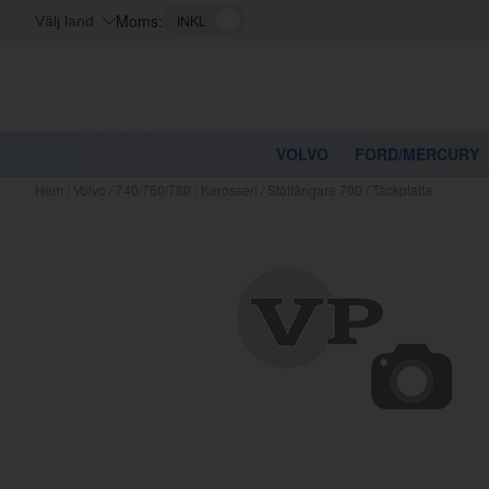
Moms:
Välj land
VOLVO
FORD/MERCURY
Hem
/
Volvo
/
740/760/780
/
Karosseri
/
Stötfångare 700
/
Täckplatta
Kanske nå