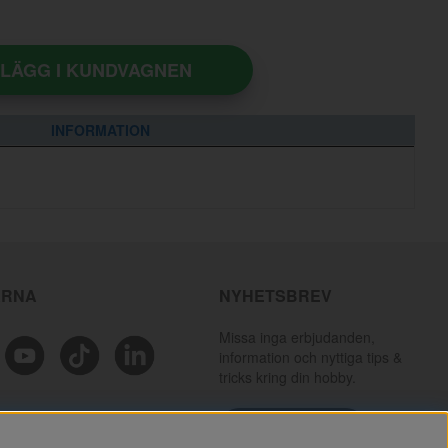
LÄGG I KUNDVAGNEN
INFORMATION
ÄRNA
NYHETSBREV
Missa inga erbjudanden,
information och nyttiga tips &
tricks kring din hobby.
PRENUMERERA