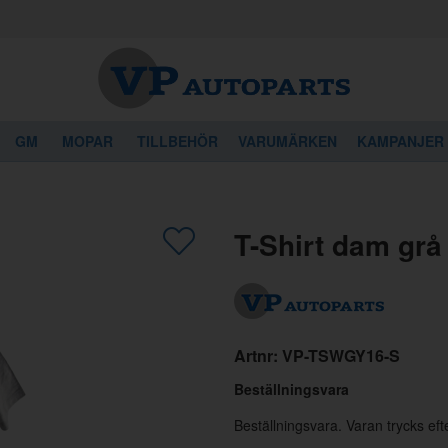
GM
MOPAR
TILLBEHÖR
VARUMÄRKEN
KAMPANJER
gon av dessa produkter kan intressera 
T-Shirt dam grå
Artnr:
VP-TSWGY16-S
Beställningsvara
Beställningsvara. Varan trycks eft