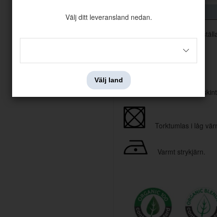
Välj ditt leveransland nedan.
Grå T-shirt med tryck förestäl
100% ekologisk bomull
Ribbad rund krage
Välj land
30 graders maskint
Torktumlas i låg vä
Varmt strykjärn.