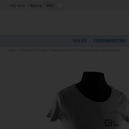
Moms:
Välj land
VOLVO
FORD/MERCURY
Hem
/
Tillbehör
/
T-shirts
/
T-shirts 240/260
/
T-shirt dam grå GL emblem
Kanske nå