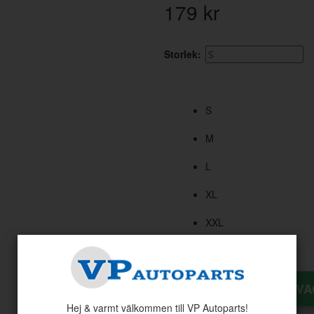
179
kr
Storlek:
S
M
L
XL
XXL
Antal:
LÄGG I KUNDV
Hej & varmt välkommen till VP Autoparts!