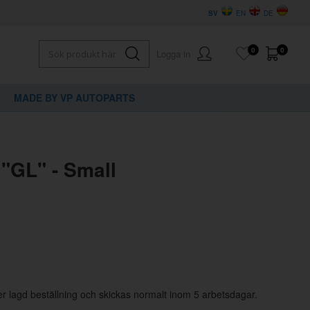
SV
EN
DE
0
0
Logga in
MADE BY VP AUTOPARTS
×
dig?
 "GL" - Small
er lagd beställning och skickas normalt inom 5 arbetsdagar.