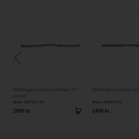
Stötfångare Camaro 69 fram VP-
Stötfångare Camaro 69
utvald
Artnr:
3927422-HQ
Artnr:
GM3927424
2999 kr
2450 kr