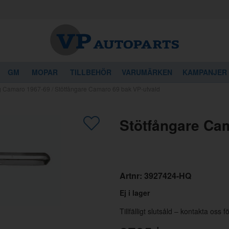
GM
MOPAR
TILLBEHÖR
VARUMÄRKEN
KAMPANJER
ag Camaro 1967-69
/
Stötfångare Camaro 69 bak VP-utvald
gon av dessa produkter kan intressera 
Stötfångare Ca
Artnr:
3927424-HQ
Ej i lager
Tillfälligt slutsåld – kontakta oss 