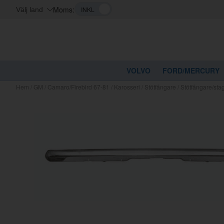
Moms:
Välj land
VOLVO
FORD/MERCURY
Hem
/
GM
/
Camaro/Firebird 67-81
/
Karosseri
/
Stötfångare
/
Stötfångare/st
Kanske nå