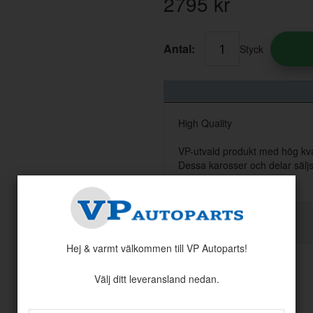
2795
kr
Antal:
Styck
High Quality
VP-utvald produkt med hög kva
Dessa karosser och delar sälj
Hej & varmt välkommen till VP Autoparts!
Välj ditt leveransland nedan.
Andra köpte även