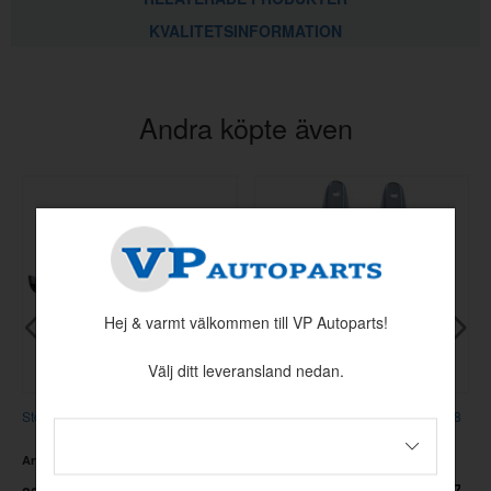
KVALITETSINFORMATION
Andra köpte även
Hej & varmt välkommen till VP Autoparts!
Välj ditt leveransland nedan.
Stötfångare bak Mustang 67-68
Stötfångarhorn bak Mustang 67-68
krom
Artnr:
C7ZZ-17906-B
Artnr:
C7ZZ-17984-CR