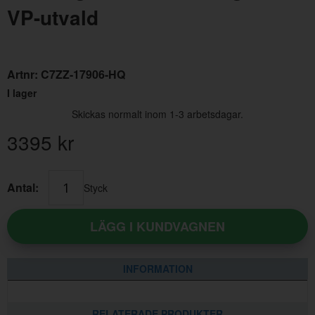
VP-utvald
Artnr:
C7ZZ-17906-HQ
I lager
Skickas normalt inom 1-3 arbetsdagar.
3395
kr
Stötfångare fram Mustang 67-68
Ins
Artnr:
C7ZZ-17757-A
Art
Antal:
Styck
2495 kr
36
LÄGG I KUNDVAGNEN
INFORMATION
RELATERADE PRODUKTER