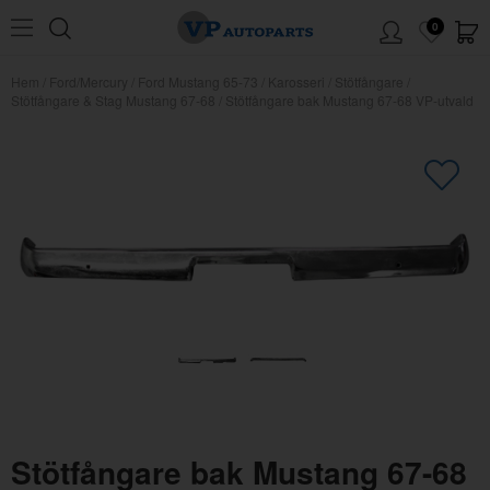
0
Hem
/
Ford/Mercury
/
Ford Mustang 65-73
/
Karosseri
/
Stötfångare
/
Stötfångare & Stag Mustang 67-68
/
Stötfångare bak Mustang 67-68 VP-utvald
×
Kanske någon av dessa produkter
kan intressera dig?
Stötfångare bak Mustang 67-68