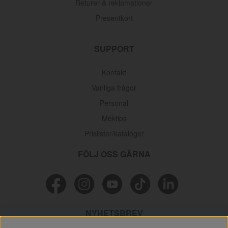
Returer & reklamationer
Presentkort
SUPPORT
Kontakt
Vanliga frågor
Personal
Mektips
Prislistor/kataloger
FÖLJ OSS GÄRNA
NYHETSBREV