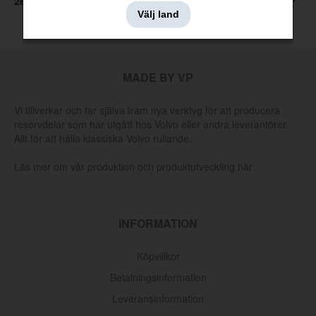
2895 kr
879 kr
Välj land
MADE BY VP
Vi tillverkar och tar själva fram nya verktyg för att producera
reservdelar som har utgått hos Volvo eller andra leverantörer.
Allt för att hålla klassiska Volvo rullande.
Läs mer om vår produktion och produktutveckling här
INFORMATION
Köpvillkor
Betalningsinformation
Leveransinformation