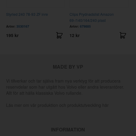
Styrled 240 78-93 ZF inre
Clips Prydnadslist Amazon
B
69-/140/164/240 plast
v
Artnr:
3530167
Artnr:
679885
A
195 kr
12 kr
3
MADE BY VP
Vi tillverkar och tar själva fram nya verktyg för att producera
reservdelar som har utgått hos Volvo eller andra leverantörer.
Allt för att hålla klassiska Volvo rullande.
Läs mer om vår produktion och produktutveckling här
INFORMATION