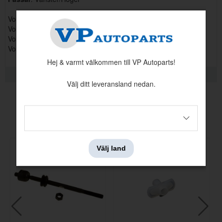
Volvo 240 för ZF kuggstång, med och utan servo
Volvo 240 1975- för ZF kuggstång, med och utan servo
Volvo 260 för ZF kuggstång, med och utan servo
Volvo 260 1975- för ZF kuggstång, med och utan servo
Hej & varmt välkommen till VP Autoparts!
RELATERADE PRODUKTER
Välj ditt leveransland nedan.
Andra köpte även
Välj land