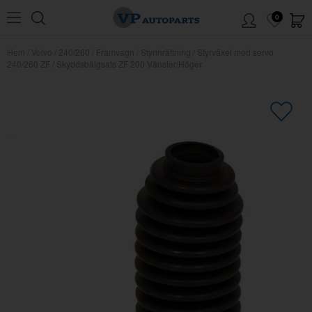
0
Hem
/
Volvo
/
240/260
/
Framvagn
/
Styrinrättning
/
Styrväxel med servo
240/260 ZF
/
Skyddsbälgsats ZF 200 Vänster/Höger
×
Kanske någon av dessa produkter
kan intressera dig?