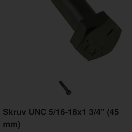
Skruv UNC 3/8-16x3 1/2" (89mm)
Låsm
Artnr:
940156
Artn
25 kr
4 kr
Skruv UNC 5/16-18x1 3/4" (45
mm)