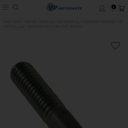
0
Hem
/
Volvo
/
140/164
/
Inredning
/
Inre utrustning
/
Underrede Framstolar 140
1973 De Luxe
/
Skruv UNC 5/16-18x1 3/4" (45 mm)
×
Kanske någon av dessa produkter
kan intressera dig?