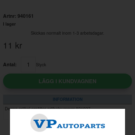
Artnr:
940161
I lager
Skickas normalt inom 1-3 arbetsdagar.
11
kr
Antal:
Styck
LÄGG I KUNDVAGNEN
INFORMATION
Denna artikel ersätter artikelnummer 921027