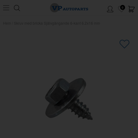
0
Hem
/
Skruv med bricka Självgängande 6-kant 6,2x16 mm
×
Kanske någon av dessa produkter
kan intressera dig?