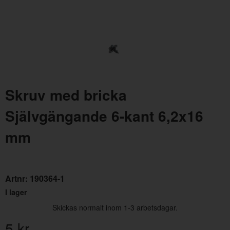
Skruv med bricka
Genomföring Hastighetsmätare
Självgängande 6-kant 6,2x16
Artnr:
654507
39 kr
mm
Artnr:
190364-1
I lager
Skickas normalt inom 1-3 arbetsdagar.
5
kr