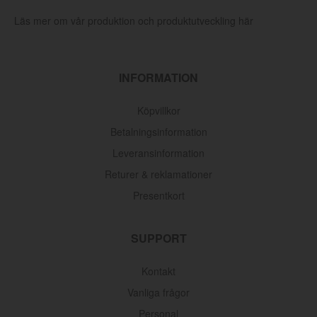
Läs mer om vår produktion och produktutveckling här
INFORMATION
Köpvillkor
Betalningsinformation
Leveransinformation
Returer & reklamationer
Presentkort
Oljefilter Volvo 1962-1998
SUPPORT
Artnr:
3517857
145 kr
Kontakt
Vanliga frågor
Personal