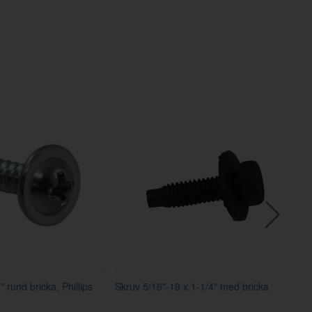
" rund bricka, Phillips
Skruv 5/16"-18 x 1-1/4" med bricka
Skru