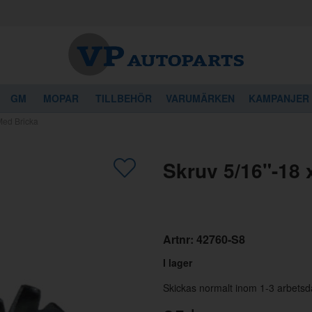
GM
MOPAR
TILLBEHÖR
VARUMÄRKEN
KAMPANJER
Med Bricka
gon av dessa produkter kan intressera 
Skruv 5/16"-18 
Artnr:
42760-S8
I lager
Skickas normalt inom 1-3 arbetsd