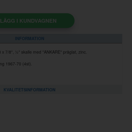
LÄGG I KUNDVAGNEN
INFORMATION
 x 7/8", ½" skalle med "ANKARE" präglat, zinc.
ng 1967-70 (4st).
KVALITETSINFORMATION