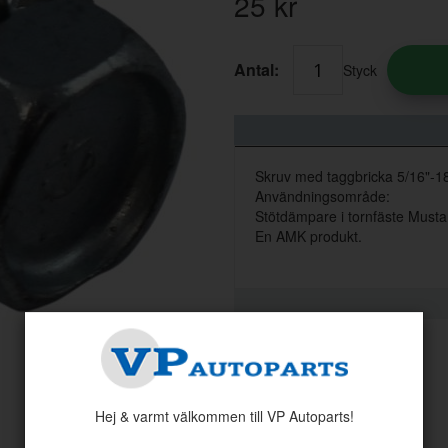
25
kr
Antal:
Styck
Skruv med taggbricka 5/16"-18
Användningsområde:
Stötdämpare i tornfäste Musta
En AMK produkt.
Hej & varmt välkommen till VP Autoparts!