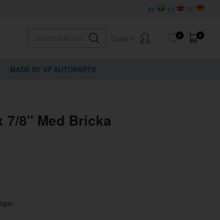
SV
EN
DE
0
0
Logga in
MADE BY VP AUTOPARTS
×
dig?
x 7/8" Med Bricka
agar.