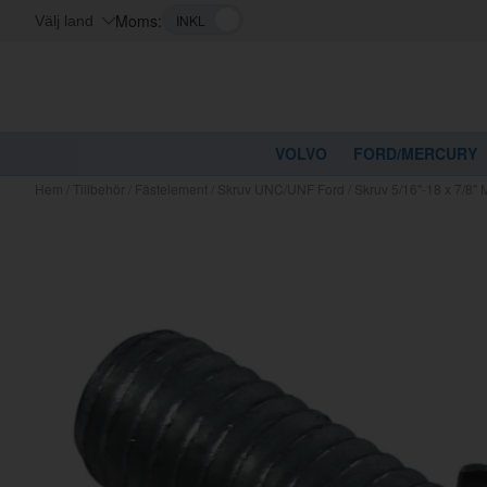
Moms:
Välj land
VOLVO
FORD/MERCURY
Hem
/
Tillbehör
/
Fästelement
/
Skruv UNC/UNF Ford
/
Skruv 5/16"-18 x 7/8" 
Kanske nå