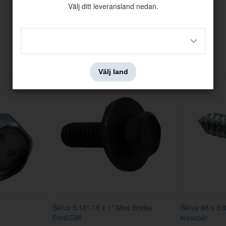
Välj ditt leveransland nedan.
Andra köpte även
Välj land
Skruv 5/16"-18 x 1" Med Bricka
Skruv #8 x 5/8
Ford/GM
krysspår