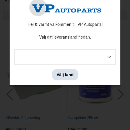
Hagmans.
KVALITETSINFORMATION
Hej & varmt välkommen till VP Autoparts!
Välj ditt leveransland nedan.
Andra köpte även
Välj land
Klibbduk för lackering
Svetsprimer 250 ml
Artnr:
000761
Artnr:
1161816