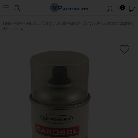
0
Hem
/
Volvo
/
940/960
/
Övrigt
/
Vax/lim/vätskor
/
Övrigt 900
/
Silikonborttagning
400ml spray
×
Kanske någon av dessa produkter
kan intressera dig?