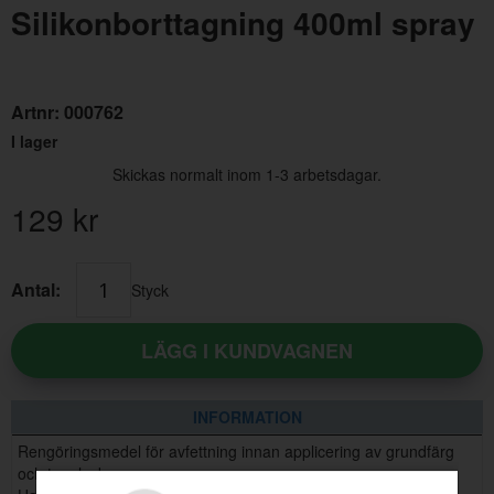
Silikonborttagning 400ml spray
Artnr:
000762
I lager
Skickas normalt inom 1-3 arbetsdagar.
129
kr
Antal:
Styck
LÄGG I KUNDVAGNEN
INFORMATION
Rengöringsmedel för avfettning innan applicering av grundfärg
och topplack.