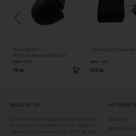
Gummibuffert
Överdrag Ratt svart läd
PV/Duett/Amazon/1800/140
Artnr:
83107
Artnr:
10301
79 kr
525 kr
MADE BY VP
INFORMAT
Vi tillverkar och tar själva fram nya verktyg för
Köpvillkor
att producera reservdelar som har utgått hos
Betalningsinf
Volvo eller andra leverantörer. Allt för att hålla