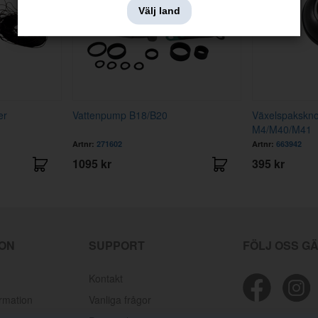
Välj land
er
Vattenpump B18/B20
Växelspakskn
M4/M40/M41
Artnr:
271602
Artnr:
663942
1095 kr
395 kr
ION
SUPPORT
FÖLJ OSS G
Kontakt
ormation
Vanliga frågor