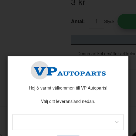
3
kr
Antal:
Styck
Denna artikel ersätter artik
Hej & varmt välkommen till VP Autoparts!
Andra köpte även
Välj ditt leveransland nedan.