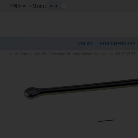
Moms:
Välj land
VOLVO
FORD/MERCURY
Hem
/
Volvo
/
140/164
/
Karosseri
/
Karossidor/tak
/
Karossidor 164 1969-75
Kanske nå