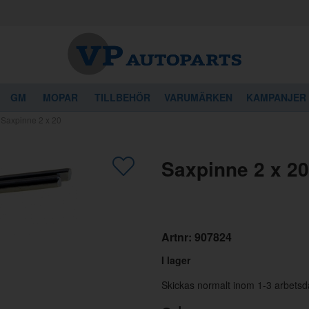
GM
MOPAR
TILLBEHÖR
VARUMÄRKEN
KAMPANJER
/
Saxpinne 2 x 20
gon av dessa produkter kan intressera 
Saxpinne 2 x 20
Artnr:
907824
I lager
Skickas normalt inom 1-3 arbetsd