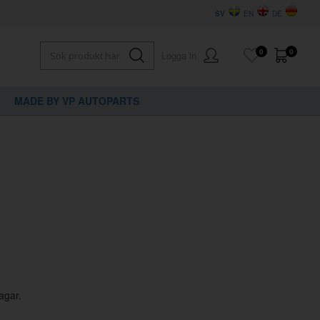
SV
EN
DE
0
0
Logga in
MADE BY VP AUTOPARTS
×
dig?
agar.