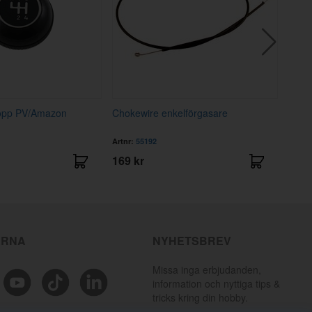
opp PV/Amazon
Chokewire enkelförgasare
Gumm
PV/D
Artnr:
55192
Artnr
169 kr
79 k
ÄRNA
NYHETSBREV
Missa inga erbjudanden,
information och nyttiga tips &
tricks kring din hobby.