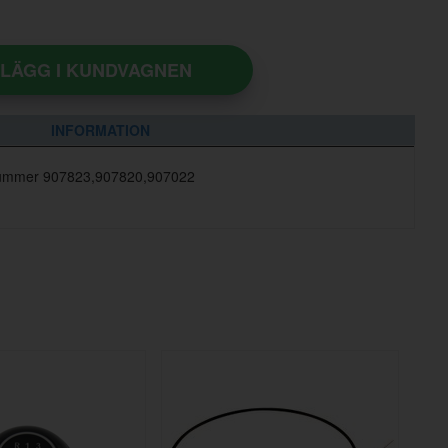
LÄGG I KUNDVAGNEN
INFORMATION
elnummer 907823,907820,907022