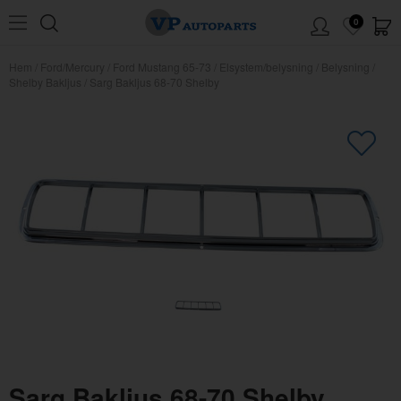
0
Hem
/
Ford/Mercury
/
Ford Mustang 65-73
/
Elsystem/belysning
/
Belysning
/
Shelby Bakljus
/
Sarg Bakljus 68-70 Shelby
×
Kanske någon av dessa produkter
kan intressera dig?
Sarg Bakljus 68-70 Shelby