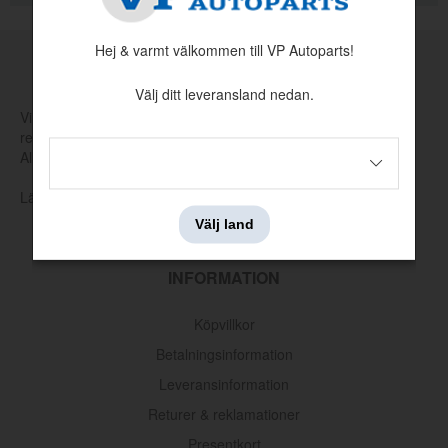
Hej & varmt välkommen till VP Autoparts!
MADE BY VP
Välj ditt leveransland nedan.
Vi tillverkar och tar själva fram nya verktyg för att producera
reservdelar som har utgått hos Volvo eller andra leverantörer.
Allt för att hålla klassiska Volvo rullande.
Läs mer om vår produktion och produktutveckling här
Välj land
INFORMATION
Distansstycke
Artnr:
3518226
Köpvillkor
66 kr
Betalningsinformation
Leveransinformation
Returer & reklamationer
Presentkort