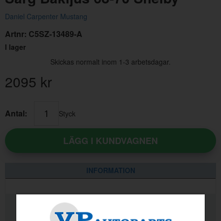
Daniel Carpenter Mustang
Artnr:
C5SZ-13489-A
I lager
Skickas normalt inom 1-3 arbetsdagar.
2095
kr
Packning Ventilationslucka 1800
Antal:
Styck
Artnr:
662968OE
219 kr
LÄGG I KUNDVAGNEN
INFORMATION
RELATERADE PRODUKTER
KVALITETSINFORMATION