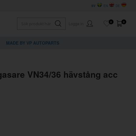
SV
EN
DE
0
0
Logga in
MADE BY VP AUTOPARTS
×
dig?
rgasare VN34/36 hävstång acc