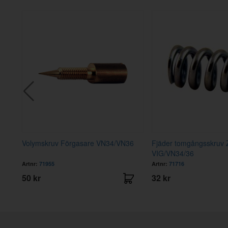
Volymskruv Förgasare VN34/VN36
Fjäder tomgångsskruv 
VIG/VN34/36
Artnr:
71955
Artnr:
71716
50 kr
32 kr