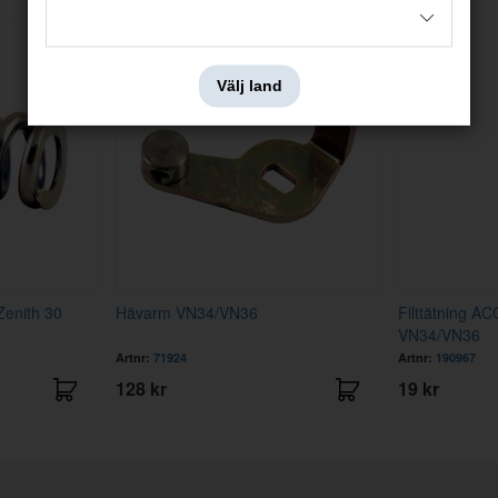
Välj land
Zenith 30
Hävarm VN34/VN36
Filttätning A
VN34/VN36
Artnr:
71924
Artnr:
190967
128 kr
19 kr