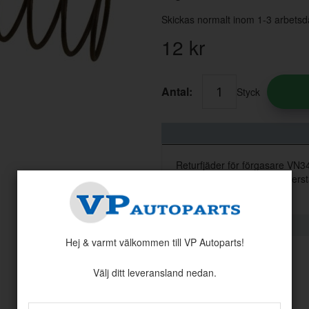
Skickas normalt inom 1-3 arbetsd
12
kr
Antal:
Styck
Returfjäder för förgasare VN3
accelerationspumpen. Säkerstä
Hej & varmt välkommen till VP Autoparts!
Välj ditt leveransland nedan.
Andra köpte även