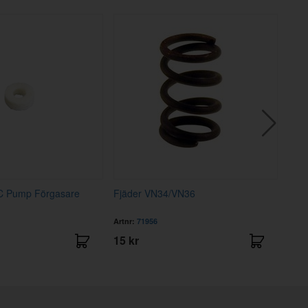
CC Pump Förgasare
Fjäder VN34/VN36
Fjäd
Artnr:
71956
Artnr
15 kr
29 