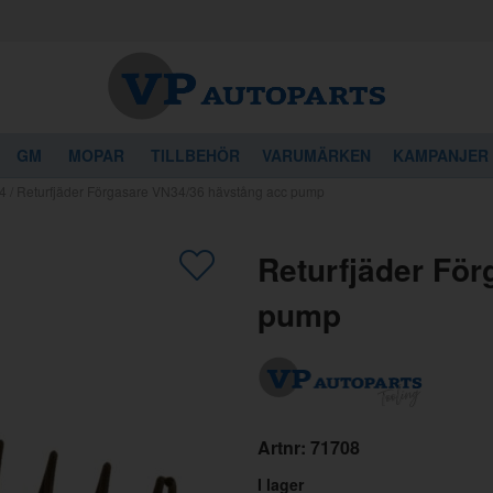
GM
MOPAR
TILLBEHÖR
VARUMÄRKEN
KAMPANJER
4
/
Returfjäder Förgasare VN34/36 hävstång acc pump
gon av dessa produkter kan intressera 
Returfjäder Fö
pump
Artnr:
71708
I lager