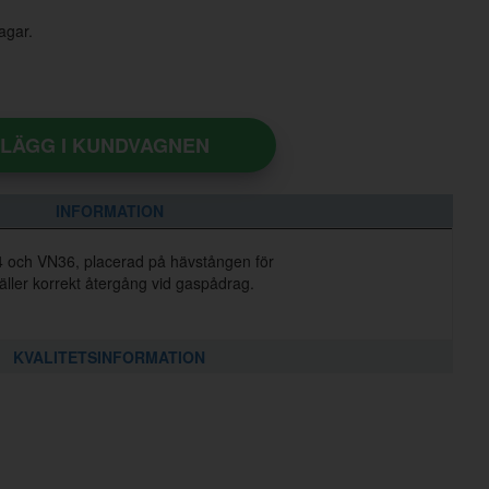
agar.
LÄGG I KUNDVAGNEN
INFORMATION
4 och VN36, placerad på hävstången för
ller korrekt återgång vid gaspådrag.
KVALITETSINFORMATION