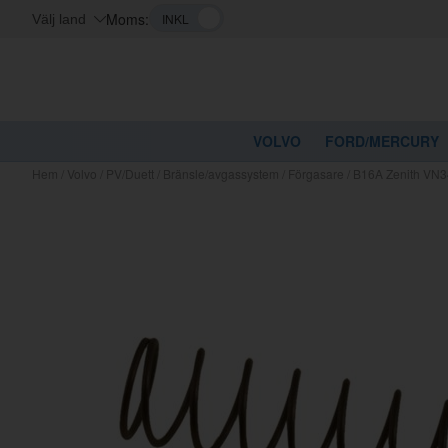
Moms:
Välj land
VOLVO
FORD/MERCURY
Hem
/
Volvo
/
PV/Duett
/
Bränsle/avgassystem
/
Förgasare
/
B16A Zenith VN3
Kanske nå