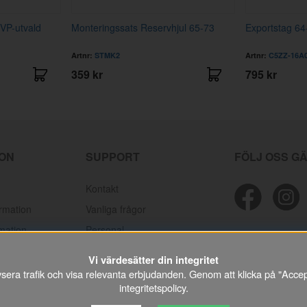
 VP-utvald
Monteringssats Reservhjul 65-73
Exportstag 64
Artnr:
STMK2
Artnr:
C5ZZ-16A
359 kr
795 kr
ION
SUPPORT
FÖLJ OSS G
Kontakt
ormation
Vanliga frågor
mation
Personal
lamationer
Mektips
Vi värdesätter din integritet
Prislistor/kataloger
lysera trafik och visa relevanta erbjudanden. Genom att klicka på "Accep
integritetspolicy
.