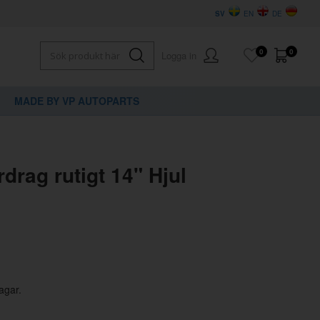
SV
EN
DE
0
0
Logga in
MADE BY VP AUTOPARTS
×
dig?
drag rutigt 14" Hjul
agar.