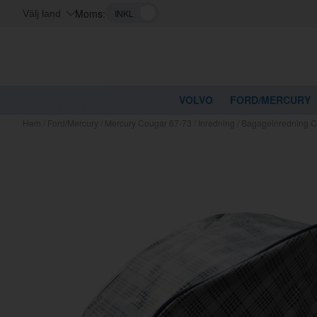
Moms:
Välj land
VOLVO
FORD/MERCURY
Hem
/
Ford/Mercury
/
Mercury Cougar 67-73
/
Inredning
/
Bagageinredning 
Kanske nå