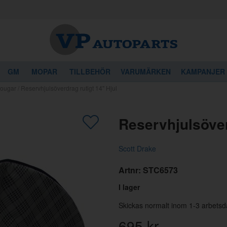
GM
MOPAR
TILLBEHÖR
VARUMÄRKEN
KAMPANJER
Cougar
/
Reservhjulsöverdrag rutigt 14" Hjul
gon av dessa produkter kan intressera 
Reservhjulsöver
Scott Drake
Artnr:
STC6573
I lager
Skickas normalt inom 1-3 arbetsd
695
kr