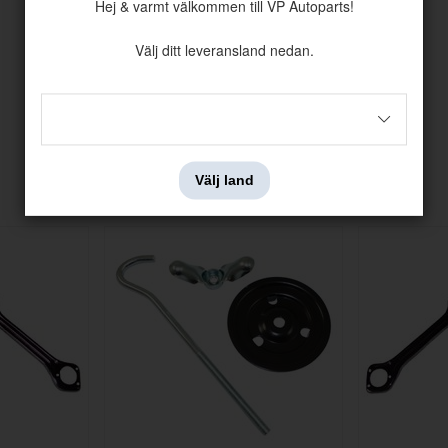
Hej & varmt välkommen till VP Autoparts!
Välj ditt leveransland nedan.
Andra köpte även
Välj land