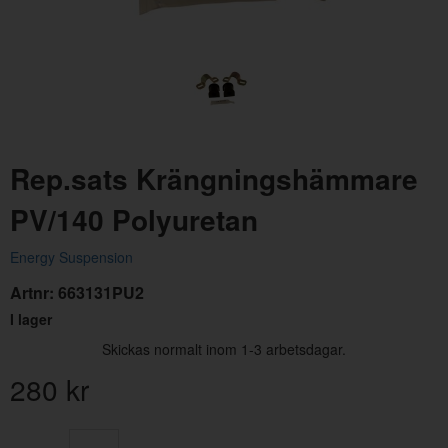
Rep.sats Krängningshämmare
Bromsslang PV/Duett/Amazon B4B/B16/B18
Mont
PV/140 Polyuretan
Artnr:
87695
Artn
Energy Suspension
160 kr
395
Artnr:
663131PU2
I lager
Skickas normalt inom 1-3 arbetsdagar.
280
kr