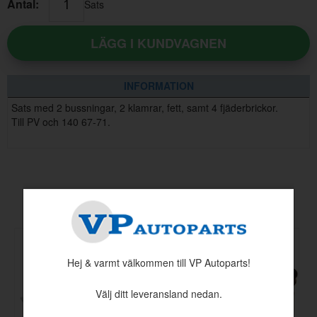
Antal:
Sats
LÄGG I KUNDVAGNEN
INFORMATION
Sats med 2 bussningar, 2 klamrar, fett, samt 4 fjäderbrickor.
Till PV och 140 67-71.
Andra köpte även
Hej & varmt välkommen till VP Autoparts!
Välj ditt leveransland nedan.