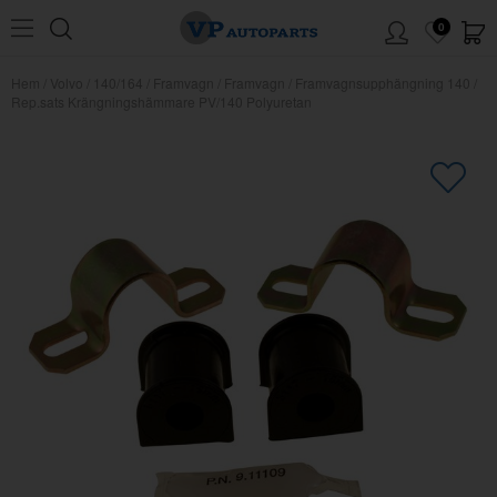
0
Hem
/
Volvo
/
140/164
/
Framvagn
/
Framvagn
/
Framvagnsupphängning 140
/
Rep.sats Krängningshämmare PV/140 Polyuretan
×
Kanske någon av dessa produkter
kan intressera dig?