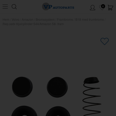
0
Hem
/
Volvo
/
Amazon
/
Bromssystem
/
Frambroms
/
B18 med trumbroms
/
Rep.sats Hjulcylinder 544/Amazon 58- fram
×
Kanske någon av dessa produkter
kan intressera dig?