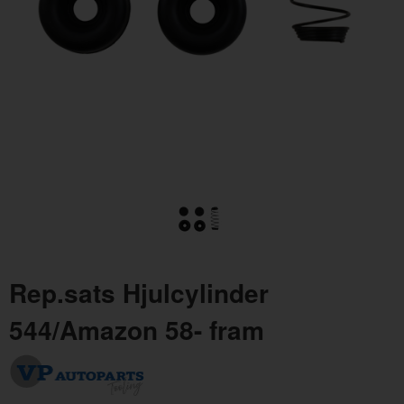
Rep.sats Hjulcylinder Amazon 62-64 bak
Luft
Artnr:
273024
Artn
99 kr
15 
Rep.sats Hjulcylinder
544/Amazon 58- fram