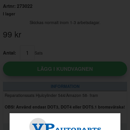
Artnr:
273022
I lager
Skickas normalt inom 1-3 arbetsdagar.
99
kr
Antal:
Sats
LÄGG I KUNDVAGNEN
INFORMATION
Reparationssats Hjulcylinder 544/Amazon 58- fram
OBS! Använd endast DOT3, DOT4 eller DOT5.1 bromsvätska!
RELATERADE PRODUKTER