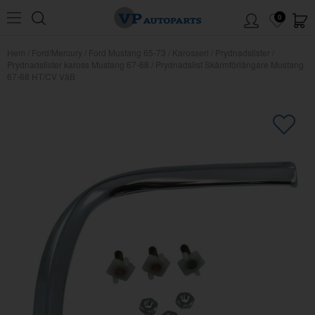
0
Hem
/
Ford/Mercury
/
Ford Mustang 65-73
/
Karosseri
/
Prydnadslister
/
Prydnadslister kaross Mustang 67-68
/
Prydnadslist Skärmförlängare Mustang
67-68 HT/CV VäB
×
Kanske någon av dessa produkter
kan intressera dig?