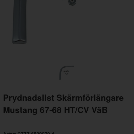
Styrplåt
Artnr:
463579
239 kr
Prydnadslist Skärmförlängare
Mustang 67-68 HT/CV VäB
Artnr:
C7ZZ-6529079-A