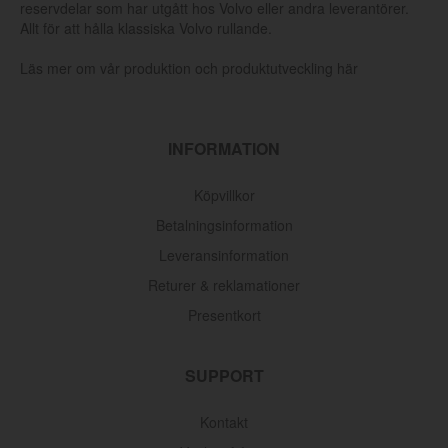
reservdelar som har utgått hos Volvo eller andra leverantörer.
Allt för att hålla klassiska Volvo rullande.
Läs mer om vår produktion och produktutveckling här
INFORMATION
Köpvillkor
Betalningsinformation
Leveransinformation
Returer & reklamationer
Presentkort
Oljefilter Volvo 1962-1998
SUPPORT
Artnr:
3517857
145 kr
Kontakt