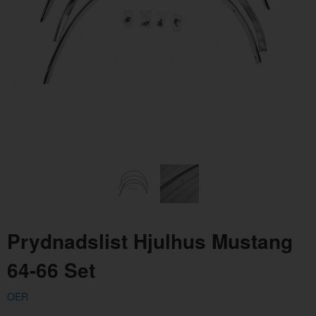
Oljefilter Volvo 1962-1998
Artnr:
3517857
145 kr
Prydnadslist Hjulhus Mustang
64-66 Set
OER