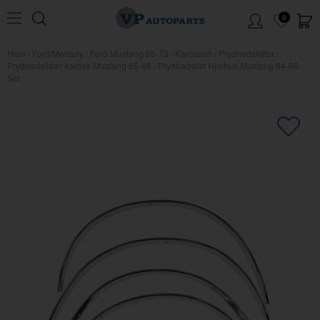
0
Hem
/
Ford/Mercury
/
Ford Mustang 65-73
/
Karosseri
/
Prydnadslister
/
Prydnadslister kaross Mustang 65-66
/
Prydnadslist Hjulhus Mustang 64-66
Set
×
Kanske någon av dessa produkter
kan intressera dig?