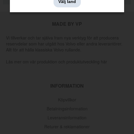
Välj land
MADE BY VP
Vi tillverkar och tar själva fram nya verktyg för att producera
reservdelar som har utgått hos Volvo eller andra leverantörer.
Allt för att hålla klassiska Volvo rullande.
Läs mer om vår produktion och produktutveckling här
INFORMATION
Köpvillkor
Svänghjulslager,växellåda/generator
Betalningsinformation
Leveransinformation
Artnr:
11009
Returer & reklamationer
75 kr