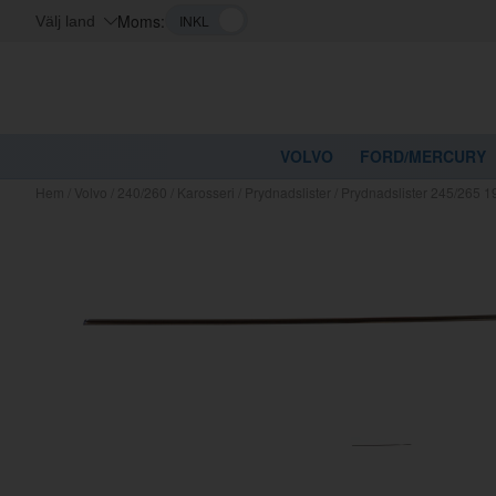
Moms:
Välj land
VOLVO
FORD/MERCURY
Hem
/
Volvo
/
240/260
/
Karosseri
/
Prydnadslister
/
Prydnadslister 245/265 1
Kanske nå