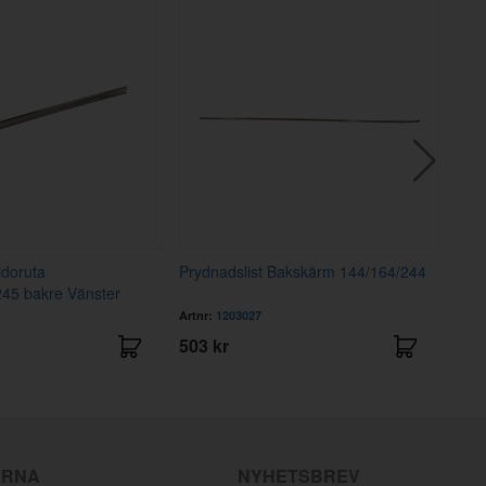
idoruta
Prydnadslist Bakskärm 144/164/244
Pryd
245 bakre Vänster
144/
Artnr:
1203027
Artnr
503 kr
269
ÄRNA
NYHETSBREV