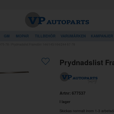
GM
MOPAR
TILLBEHÖR
VARUMÄRKEN
KAMPANJER
975-78
/
Prydnadslist Framdörr 144/145/164/244 67-78
gon av dessa produkter kan intressera 
Prydnadslist Fr
Artnr:
677537
I lager
Skickas normalt inom 1-3 arbetsd