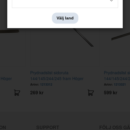
Välj land
Prydnadslist sidoruta
Prydnadslist s
 Höger
144/145/244/245 fram Höger
144/145/244/
Artnr:
1213312
Artnr:
1213321
269 kr
599 kr
ION
SUPPORT
FÖLJ OSS G