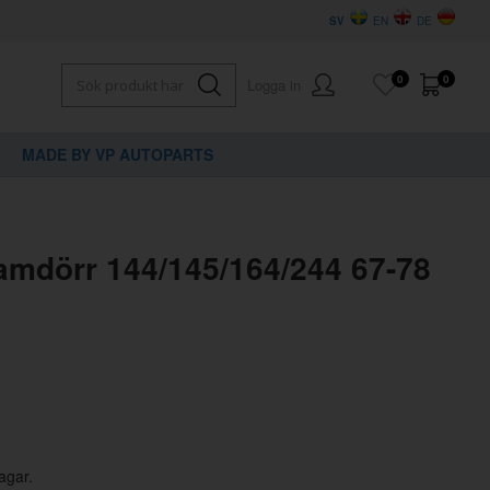
SV
EN
DE
0
0
Logga in
MADE BY VP AUTOPARTS
×
dig?
amdörr 144/145/164/244 67-78
agar.