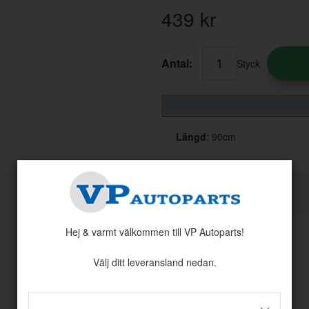
439
kr
Antal:
Styck
Längd
: 90cm
Hej & varmt välkommen till VP Autoparts!
Välj ditt leveransland nedan.
Andra köpte även