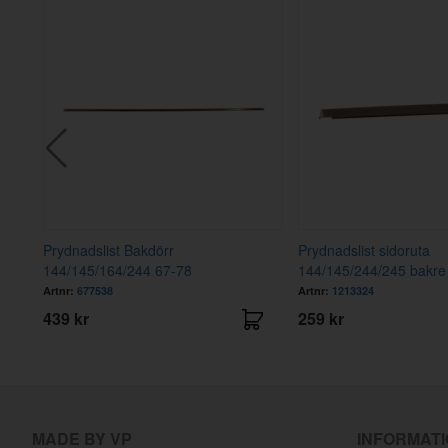
Prydnadslist Bakdörr
Prydnadslist sidoruta
144/145/164/244 67-78
144/145/244/245 bakre
Artnr:
677538
Artnr:
1213324
439 kr
259 kr
MADE BY VP
INFORMAT