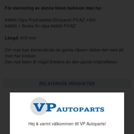
För montering av denna listen behöver man ha:
94890 Clips Prydnadslist Dörrpanel PV/AZ-1960
94890-1 Bricka för clips 94890 PV/AZ
Längd
: 915 mm
Om man kan återanvända de gamla clipsen räcker det med att
man har brickan.
Den nya listen är något bredare än den gamla originallisten.
RELATERADE PRODUKTER
Andra köpte även
Hej & varmt välkommen till VP Autoparts!