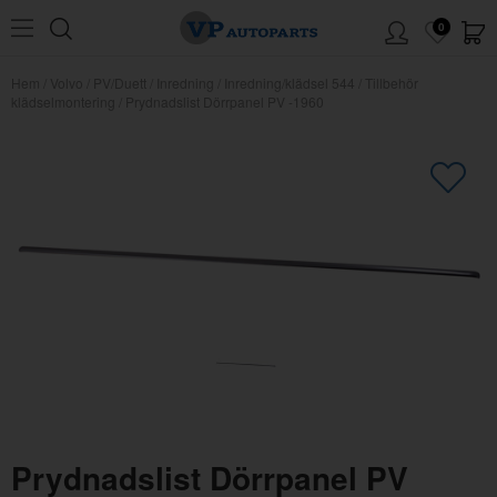
0
Hem
/
Volvo
/
PV/Duett
/
Inredning
/
Inredning/klädsel 544
/
Tillbehör
klädselmontering
/
Prydnadslist Dörrpanel PV -1960
×
Kanske någon av dessa produkter
kan intressera dig?
Prydnadslist Dörrpanel PV