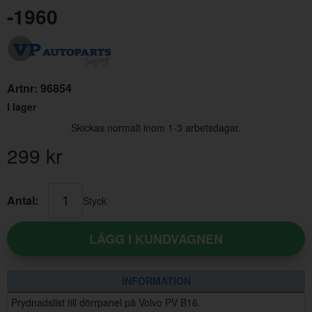
-1960
Artnr:
96854
I lager
Skickas normalt inom 1-3 arbetsdagar.
Bricka för clips 94890 PV/Amazon
Skru
299
kr
Artnr:
94890-1
Artn
9 kr
35 
Antal:
Styck
LÄGG I KUNDVAGNEN
INFORMATION
Prydnadslist till dörrpanel på Volvo PV B16.