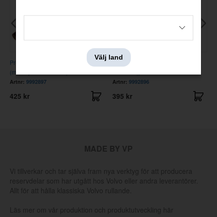
Välj land
Pressverktyg B20A/B/B30A
Verktyg inställning munstycke
(munstycke ovanifrån)
Stromberg B20A/B/B30A
Artnr:
9992897
Artnr:
9992896
425 kr
395 kr
MADE BY VP
Vi tillverkar och tar själva fram nya verktyg för att producera
reservdelar som har utgått hos Volvo eller andra leverantörer.
Allt för att hålla klassiska Volvo rullande.
Läs mer om vår produktion och produktutveckling här