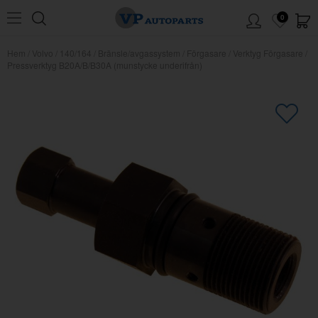
0
Hem
/
Volvo
/
140/164
/
Bränsle/avgassystem
/
Förgasare
/
Verktyg Förgasare
/
Pressverktyg B20A/B/B30A (munstycke underifrån)
×
Kanske någon av dessa produkter
kan intressera dig?