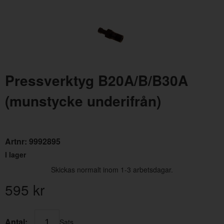
Pressverktyg B20A/B/B30A
(munstycke underifrån)
Membran Förgasare Stromberg + Pierburg
O-r
Artnr:
237666
Art
60 kr
39 
Artnr:
9992895
I lager
Skickas normalt inom 1-3 arbetsdagar.
595
kr
Antal:
Sats