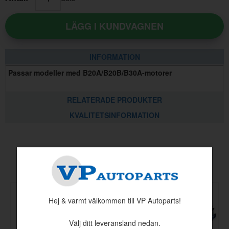
LÄGG I KUNDVAGNEN
INFORMATION
Passar modeller med B20A/B20B/B30A-motorer
RELATERADE PRODUKTER
KVALITETSINFORMATION
Andra köpte även
Hej & varmt välkommen till VP Autoparts!
Välj ditt leveransland nedan.