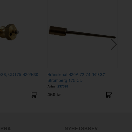
4/36, CD175 B20/B30
Bränslenål B20A 72-74 "B1CC"
Spjä
Stromberg 175 CD
B20
Artnr:
237598
Artnr
450 kr
695 
ÄRNA
NYHETSBREV