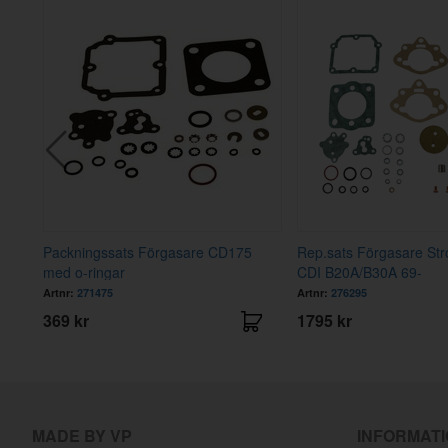
+
Packningssats Förgasare CD175
Rep.sats Förgasare St
med o-ringar
CDI B20A/B30A 69-
Artnr:
271475
Artnr:
276295
369 kr
1795 kr
MADE BY VP
INFORMAT