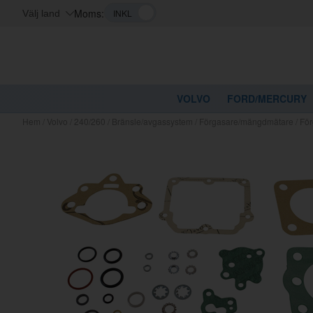
Moms:
Välj land
VOLVO
FORD/MERCURY
Hem
/
Volvo
/
240/260
/
Bränsle/avgassystem
/
Förgasare/mängdmätare
/
Fö
Kanske nå