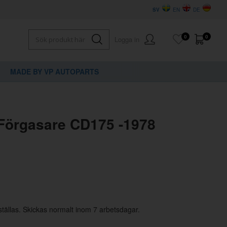
SV
EN
DE
0
0
Logga in
MADE BY VP AUTOPARTS
×
dig?
Förgasare CD175 -1978
ställas. Skickas normalt inom 7 arbetsdagar.