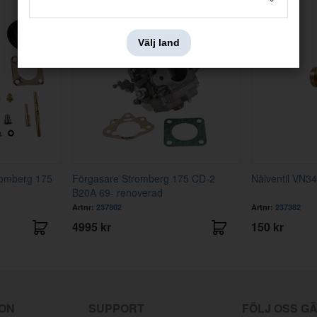
Välj land
romberg 175
Förgasare Stromberg 175 CD-2
Nålventil VN3
B20A 69- renoverad
Artnr:
237802
Artnr:
237382
4995 kr
150 kr
ION
SUPPORT
FÖLJ OSS G