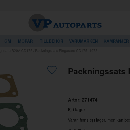
GM
MOPAR
TILLBEHÖR
VARUMÄRKEN
KAMPANJER
rgasare B20A CD175
/
Packningssats Förgasare CD175 -1978
gon av dessa produkter kan intressera 
Packningssats 
Artnr:
271474
Ej i lager
Varan finns ej i lager, men kan be