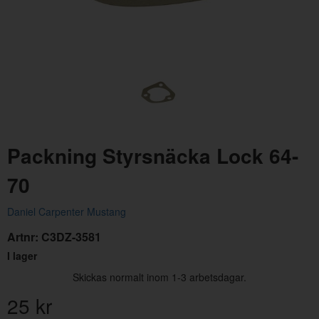
Fjäder rattstång
Packning Styrsnäcka Lock 64-
Artnr:
85612
70
114 kr
Daniel Carpenter Mustang
Artnr:
C3DZ-3581
I lager
Skickas normalt inom 1-3 arbetsdagar.
25
kr