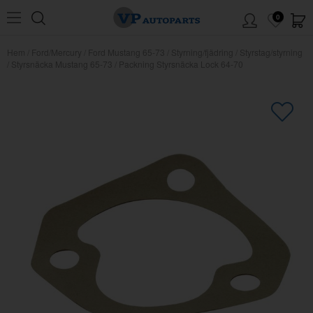
0
Hem
/
Ford/Mercury
/
Ford Mustang 65-73
/
Styrning/fjädring
/
Styrstag/styrning
/
Styrsnäcka Mustang 65-73
/
Packning Styrsnäcka Lock 64-70
×
Kanske någon av dessa produkter
kan intressera dig?