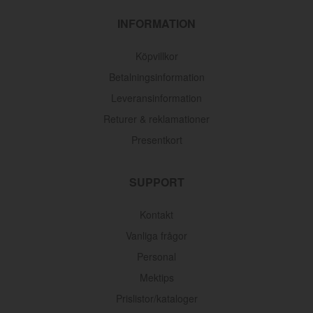
INFORMATION
Köpvillkor
Betalningsinformation
Leveransinformation
Returer & reklamationer
Presentkort
SUPPORT
Kontakt
Oljefilter Volvo 1962-1998
Vanliga frågor
Artnr:
3517857
Personal
145 kr
Mektips
Prislistor/kataloger