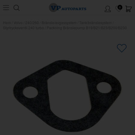
0
Hem
/
Volvo
/
240/260
/
Bränsle/avgassystem
/
Tank/bränslesystem
/
Styrtrycksventil 240 turbo
/
Packning Bränslepump B19/B21/B23/B200/B230
×
Kanske någon av dessa produkter
kan intressera dig?