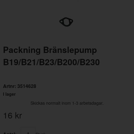
Packning Bränslepump
B19/B21/B23/B200/B230
Distansbricka Bränslepump B17,B19,B21,B23,B200,B230
Brä
Artnr:
463391
Artn
138 kr
695
Artnr:
3514628
I lager
Skickas normalt inom 1-3 arbetsdagar.
16
kr