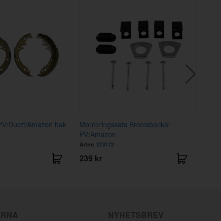
PV/Duett/Amazon bak
Monteringssats Bromsbackar
Saxpi
PV/Amazon
Artnr:
273172
Artnr
239 kr
2 kr
ÄRNA
NYHETSBREV