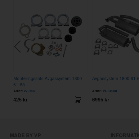
Monteringssats Avgassystem 1800
Avgassystem 1800 61-65 
61-65
Artnr:
270705
Artnr:
VO31000
425 kr
6995 kr
MADE BY VP
INFORMAT