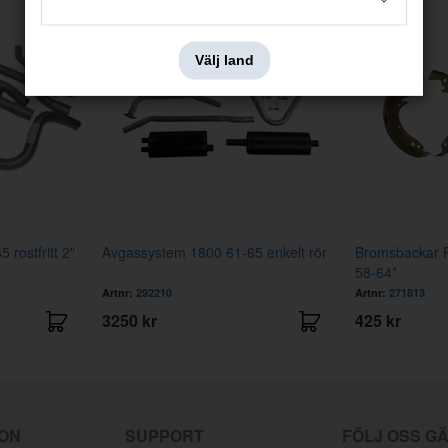
Välj land
rostfritt 2"
Avgassystem 1800 61-65 enkelt rör
Bromsbackar 
58-64*
Artnr:
292210
Artnr:
271813
3250 kr
425 kr
ION
SUPPORT
FÖLJ OSS G