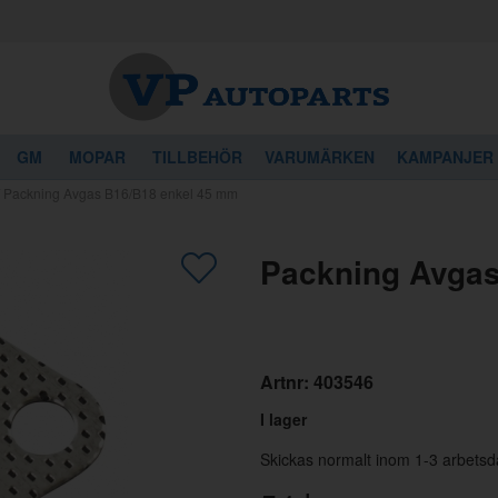
GM
MOPAR
TILLBEHÖR
VARUMÄRKEN
KAMPANJER
/
Packning Avgas B16/B18 enkel 45 mm
gon av dessa produkter kan intressera 
Packning Avgas
Artnr:
403546
I lager
Skickas normalt inom 1-3 arbetsd