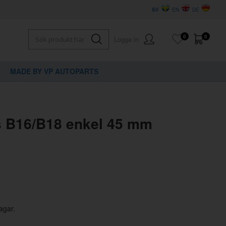
SV
EN
DE
0
0
Logga in
MADE BY VP AUTOPARTS
×
dig?
 B16/B18 enkel 45 mm
agar.