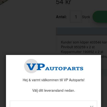
54
kr
Antal:
Styck
Kunder som köper 403546 ka
Pinnbult 953259 x 2 st
Kopparmutter 190852 x 2 st
Denna artikel ersätter artike
Hej & varmt välkommen till VP Autoparts!
Välj ditt leveransland nedan.
Andra köpte även