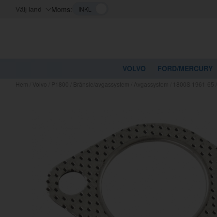
Moms:
Välj land
VOLVO
FORD/MERCURY
Hem
/
Volvo
/
P1800
/
Bränsle/avgassystem
/
Avgassystem
/
1800S 1961-65
Kanske nå