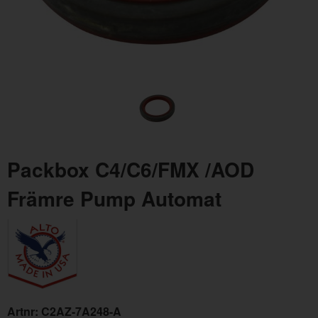
Packbox C4/C6 Innanför Startspärrkontakt
Pack
Packbox C4/C6/FMX /AOD
Artnr:
C7AZ-7B498-A
Artn
Främre Pump Automat
39 kr
129
Artnr:
C2AZ-7A248-A