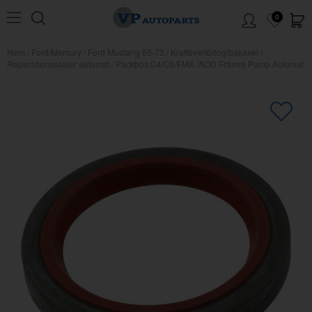
0
Hem
/
Ford/Mercury
/
Ford Mustang 65-73
/
Kraftöverföring/bakaxel
/
Reparationssatser automat
/
Packbox C4/C6/FMX /AOD Främre Pump Automat
×
Kanske någon av dessa produkter
kan intressera dig?