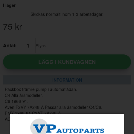
I lager
Skickas normalt inom 1-3 arbetsdagar.
75
kr
Antal:
Styck
LÄGG I KUNDVAGNEN
INFORMATION
Packbox främre pump i automatlådan.
C4 Alla årsmodeller.
C6 1966-91.
Även F2VY-7A248-A Passar alla åsmodeller C4/C6.
FMX 1968-81 C3AZ-7A248-A.
AOD 80-91.