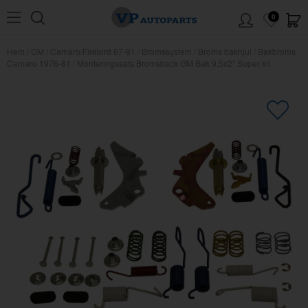
0
Hem
/
GM
/
Camaro/Firebird 67-81
/
Bromssystem
/
Broms bakhjul
/
Bakbroms
Camaro 1976-81
/
Monteringssats Bromsback GM Bak 9,5x2" Super kit
×
Kanske någon av dessa produkter
kan intressera dig?