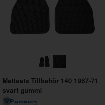
Växelspaksdamask 1800 61-69 svart
Pap
Artnr:
657889
Art
407 kr
16
Mattsats Tillbehör 140 1967-71
svart gummi