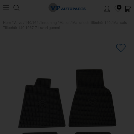
0
Hem
/
Volvo
/
140/164
/
Inredning
/
Mattor
/
Mattor och tillbehör 140
/
Mattsats
Tillbehör 140 1967-71 svart gummi
×
Kanske någon av dessa produkter
kan intressera dig?