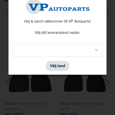
KVALITETSINFORMATION
Hej & varmt välkommen till VP Autoparts!
Välj ditt leveransland nedan.
Andra köpte även
Välj land
Mattsats Tillbehör 140 1973-74
Mattsats Tillbehör 140 1972 svart
svart gummi
gummi
s
Artnr:
282003
Artnr:
282002