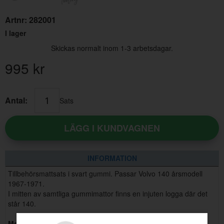
Artnr:
282001
I lager
Skickas normalt inom 1-3 arbetsdagar.
995
kr
Antal:
Sats
LÄGG I KUNDVAGNEN
INFORMATION
Tillbehörsmattsats i svart gummi. Passar Volvo 140 årsmodell
1967-1971.
I mitten av samtliga gummimattor finns en injuten logga där det
står 140.
Mattsatsen innehåller 4st delar
.