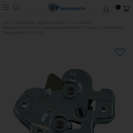
0
Hem
/
Ford/Mercury
/
Mercury Cougar 67-73
/
Karosseri
/
Bagagelucka/golv/balk
/
Bagagelucka med tillbehör Cougar
/
Låsmekanism
Bagagelucka 67-73 m.m.
×
Kanske någon av dessa produkter
kan intressera dig?