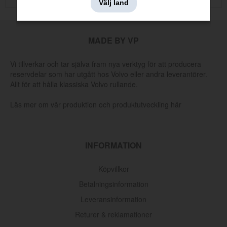
Välj land
MADE BY VP
Vi tillverkar och tar själva fram nya verktyg för att producera
reservdelar som har utgått hos Volvo eller andra leverantörer.
Allt för att hålla klassiska Volvo rullande.
Läs mer om vår produktion och produktutveckling här
INFORMATION
Köpvillkor
Oljefilter Volvo 1962-1998
Betalningsinformation
Artnr:
3517857
Leveransinformation
145 kr
Returer & reklamationer