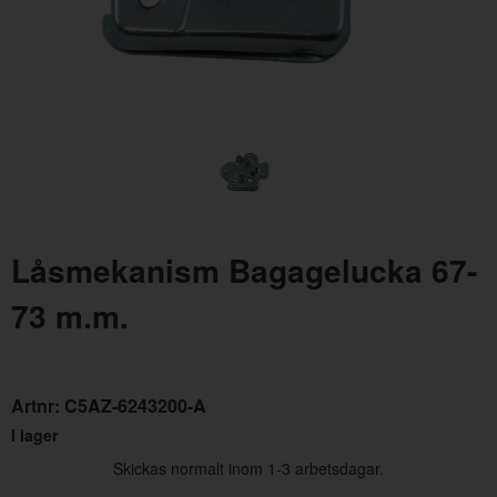
Låscylindersats Mustang 67-69 (4 st lås)
Låsmekanism Bagagelucka 67-
Artnr:
C7AZ-6222050-MK
73 m.m.
1250 kr
Artnr:
C5AZ-6243200-A
I lager
Skickas normalt inom 1-3 arbetsdagar.