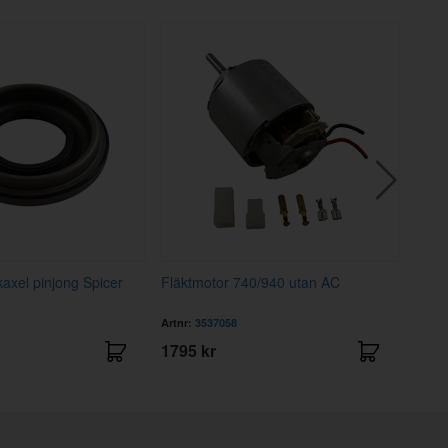
kaxel pinjong Spicer
Fläktmotor 740/940 utan AC
Resis
Artnr:
3537058
Artnr
1795 kr
625 