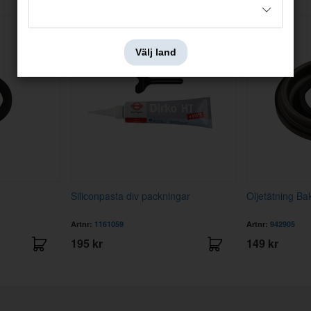
Välj land
Siliconpasta div packningar
Oljetätning Ba
Artnr:
1161059
Artnr:
942905
195 kr
149 kr