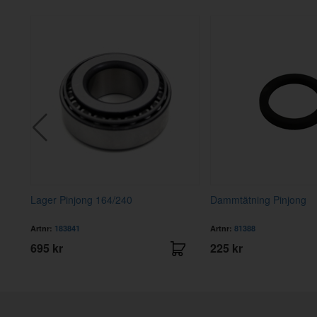
Lager Pinjong 164/240
Dammtätning Pinjong
Artnr:
183841
Artnr:
81388
695 kr
225 kr