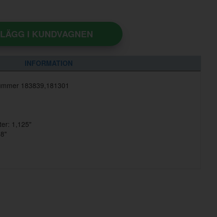
LÄGG I KUNDVAGNEN
INFORMATION
elnummer 183839,181301
er: 1,125"
38"