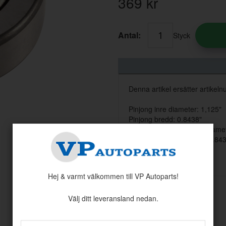
369
kr
Antal:
Styck
Denna artikel ersätter artik
Pinjong inre diameter: 1,125"
Pinjong bredd: 0.8438"
T/C utgående axel innerdiamet
T/C utgående axel bredd: .84
Hej & varmt välkommen till VP Autoparts!
Välj ditt leveransland nedan.
Andra köpte även