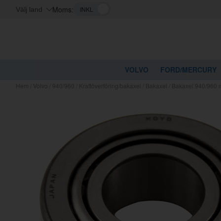
Moms:
Välj land
VOLVO
FORD/MERCURY
Hem
/
Volvo
/
940/960
/
Kraftöverföring/bakaxel
/
Bakaxel
/
Bakaxel 940/960 mu
Kanske nå