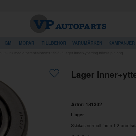
GM
MOPAR
TILLBEHÖR
VARUMÄRKEN
KAMPANJER
lti-link med differentialbroms 1995-
/
Lager Inner+ytterring främre pinjong
gon av dessa produkter kan intressera 
Lager Inner+ytt
Artnr:
181302
I lager
Skickas normalt inom 1-3 arbetsd