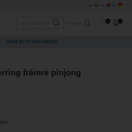
SV
EN
DE
0
0
Logga in
MADE BY VP AUTOPARTS
×
dig?
erring främre pinjong
agar.