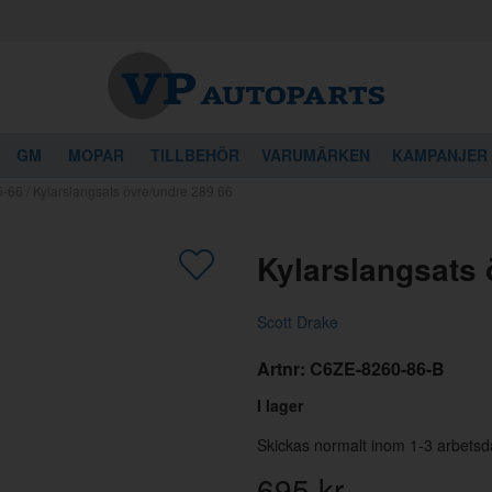
GM
MOPAR
TILLBEHÖR
VARUMÄRKEN
KAMPANJER
5-66
/
Kylarslangsats övre/undre 289 66
gon av dessa produkter kan intressera 
Kylarslangsats 
Scott Drake
Artnr:
C6ZE-8260-86-B
I lager
Skickas normalt inom 1-3 arbetsd
695
kr