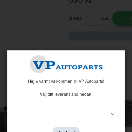
Antal:
Sats
Andra köpte även
Hej & varmt välkommen till VP Autoparts!
Välj ditt leveransland nedan.