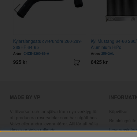
0"
Kylarslangsats övre/undre 260-289-
Kyl Mustang 64-66 260
289HP 64-65
Aluminium HiPo
Artnr:
C4ZE-8260-86-A
Artnr:
259-2AL
925 kr
6425 kr
MADE BY VP
INFORMAT
Vi tillverkar och tar själva fram nya verktyg för
Köpvillkor
att producera reservdelar som har utgått hos
Betalningsinf
Volvo eller andra leverantörer. Allt för att hålla
klassiska Volvo rullande.
Leveransinfor