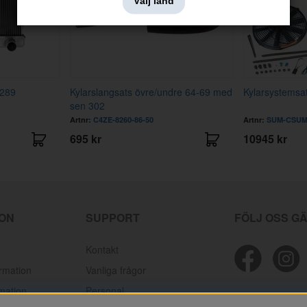
Välj land
/289
Kylarslangsats övre/undre 64-69 med
Kylarsystemsa
sen 302
Artnr:
C4ZE-8260-86-50
Artnr:
SUM-CSUM
695 kr
10945 kr
ION
SUPPORT
FÖLJ OSS G
Kontakt
ormation
Vanliga frågor
mation
Personal