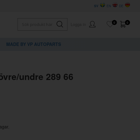
SV
EN
DE
0
0
Logga in
MADE BY VP AUTOPARTS
×
dig?
övre/undre 289 66
agar.